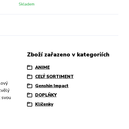
Skladem
Zboží zařazeno v kategoriích
ANIME
CELÝ SORTIMENT
lový
Genshin Impact
kvělý
DOPLŇKY
ž svou
Klíčenky