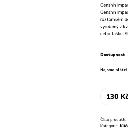
Genshin Impac
Genshin Impac
roztomilém de
vyrobený z kva
nebo tašku. S
Dostupnost
Nejsme plátc
130 K
Číslo produktu:
Kategorie:
Klí