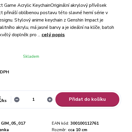
t Game Acrylic KeychainOriginální akrylový přívěsek
t přináší oblíbenou postavu této slavné herní série v
signu. Stylový anime keychain z Genshin Impact je
litního akrylu, má jasné barvy a je ideální na klíče, batoh
kvělý doplněk pro ...
celý popis
Skladem
i DPH
č
Přidat do košíku
/
ks
GIM_05_017
EAN kód:
300100112761
čenka
Rozměr:
cca 10 cm