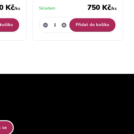
0 Kč
750 Kč
Skladem
/
ks
/
ks
 košíku
Přidat do košíku
t se