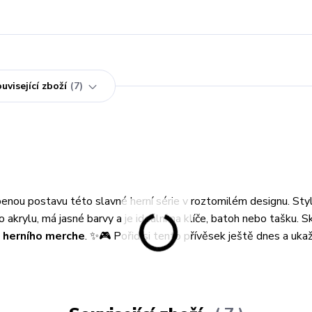
uvisející zboží
7
benou postavu této slavné herní série v roztomilém designu. Sty
o akrylu, má jasné barvy a je ideální na klíče, batoh nebo tašku. S
 herního merche
. ✨🎮 Pořiď si tento přívěsek ještě dnes a uka