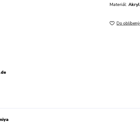
Materiál:
Akryl
Do oblíbený
lde
miya