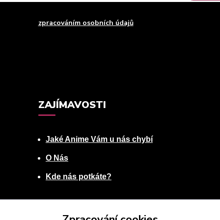
uhlasím se
zpracováním osobních údajů
za účelem rozesílky newsle
Můžete se kdykoli odhlásit. Zasíláme jednou za 14 dní.
ZAJÍMAVOSTI
Jaké Anime Vám u nás chybí
O Nás
Kde nás potkáte?
Zpracování cookies