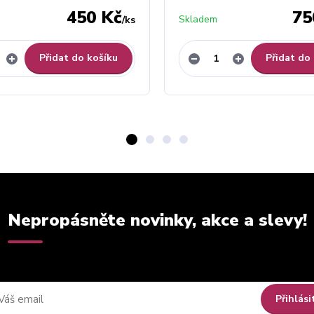
450 Kč
75
Skladem
/
ks
Přidat do košíku
Přidat do
Nepropásněte novinky, akce a slevy!
Přihlási