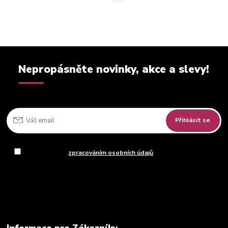
Nepropásněte novinky, akce a slevy!
Přihlásit se
Souhlasím se
zpracováním osobních údajů
za účelem rozesílky
newsletteru.
Můžete se kdykoli odhlásit. Zasíláme jednou za 14 dní.
Informace pro Zákazníky