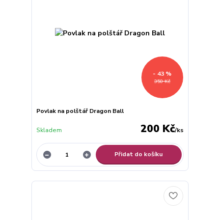
- 43 %
350 Kč
Povlak na polštář Dragon Ball
200 Kč
Skladem
/
ks
Přidat do košíku