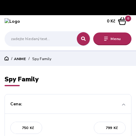
0
0 Kč
Menu
ANIME
Spy Family
Spy Family
Cena:
Kč
Kč