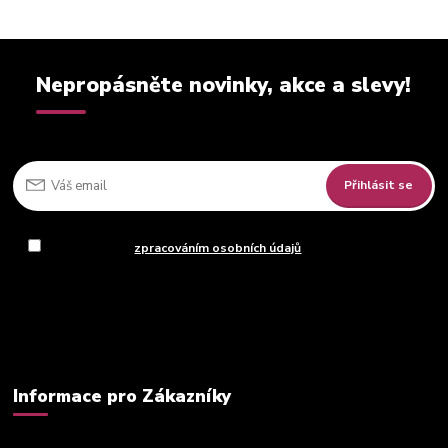
Nepropásněte novinky, akce a slevy!
Přihlásit se
Souhlasím se
zpracováním osobních údajů
za účelem rozesílky
newsletteru.
Můžete se kdykoli odhlásit. Zasíláme jednou za 14 dní.
Informace pro Zákazníky