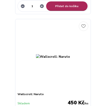
Přidat do košíku
Wallscroll: Naruto
450 Kč
Skladem
/
ks