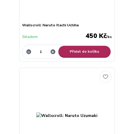
Wallscroll: Naruto Itachi Uchiha
450 Kč
Skladem
/
ks
Přidat do košíku