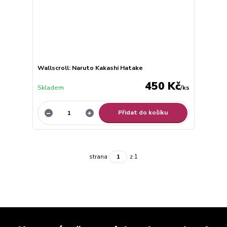
Wallscroll: Naruto Kakashi Hatake
450 Kč
Skladem
/
ks
Přidat do košíku
strana
z 1