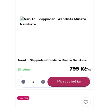
Naruto: Shippuden Grandista Minato Namikaze
799 Kč
Skladem
/
ks
Přidat do košíku
Novinka