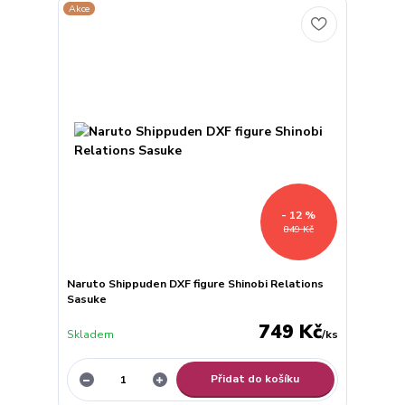
Akce
- 12 %
849 Kč
Naruto Shippuden DXF figure Shinobi Relations
Sasuke
749 Kč
Skladem
/
ks
Přidat do košíku