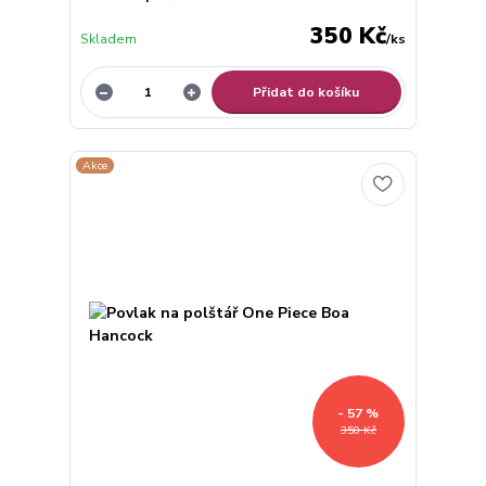
350 Kč
Skladem
/
ks
Přidat do košíku
Akce
- 57 %
350 Kč