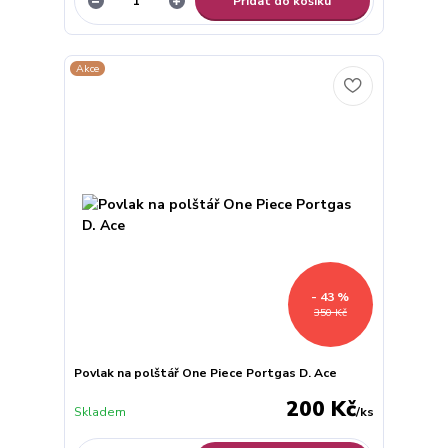
Přidat do košíku
Akce
- 43 %
350 Kč
Povlak na polštář One Piece Portgas D. Ace
200 Kč
Skladem
/
ks