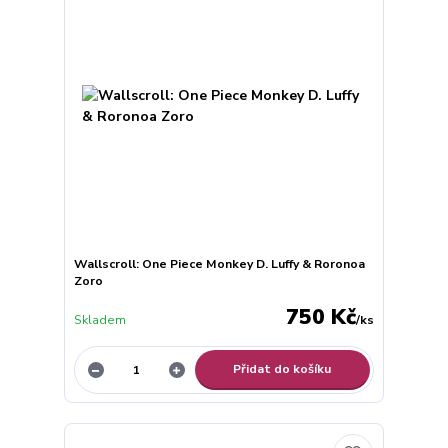
Wallscroll: One Piece Monkey D. Luffy & Roronoa
Zoro
750 Kč
Skladem
/
ks
Přidat do košíku