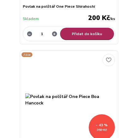
Povlak na polštář One Piece Shirahoshi
200 Kč
Skladem
/
ks
Přidat do košíku
Akce
- 43 %
350 Kč