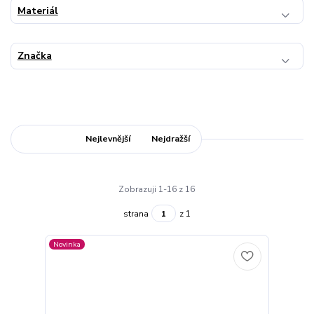
Materiál
Značka
Nejnovější
Nejlevnější
Nejdražší
Zobrazuji 1-16 z 16
strana
z 1
Novinka