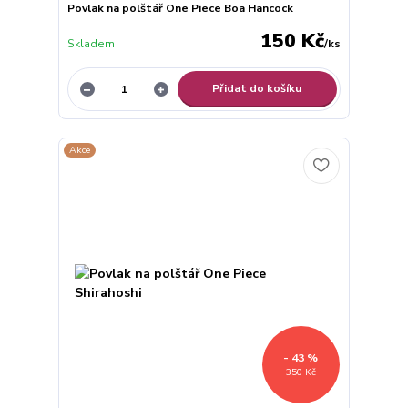
Povlak na polštář One Piece Boa Hancock
150 Kč
Skladem
/
ks
Přidat do košíku
Akce
- 43 %
350 Kč