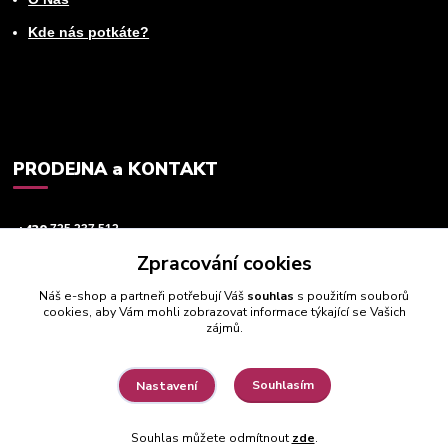
Kde nás potkáte?
PRODEJNA a KONTAKT
+420
725 237 512
Zpracování cookies
info@animeworld.cz
Náš e-shop a partneři potřebují Váš
souhlas
s použitím souborů
cookies, aby Vám mohli zobrazovat informace týkající se Vašich
zájmů.
Souhlasím
Nastavení
© 2019 - 2026 Animeworld.cz
Souhlas můžete odmítnout
zde
.
Vytvořeno na
Eshop-rychle.cz