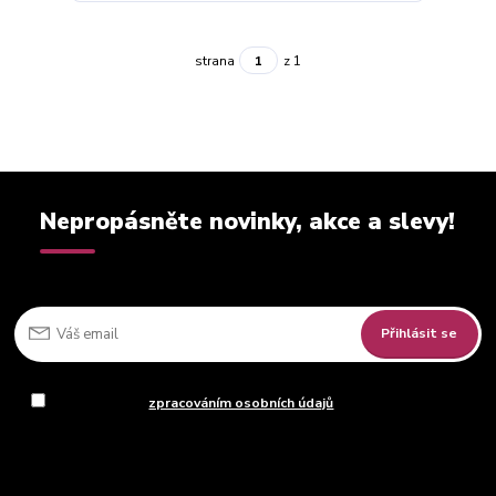
strana
z 1
Nepropásněte novinky, akce a slevy!
Přihlásit se
Souhlasím se
zpracováním osobních údajů
za účelem rozesílky
newsletteru.
Můžete se kdykoli odhlásit. Zasíláme jednou za 14 dní.