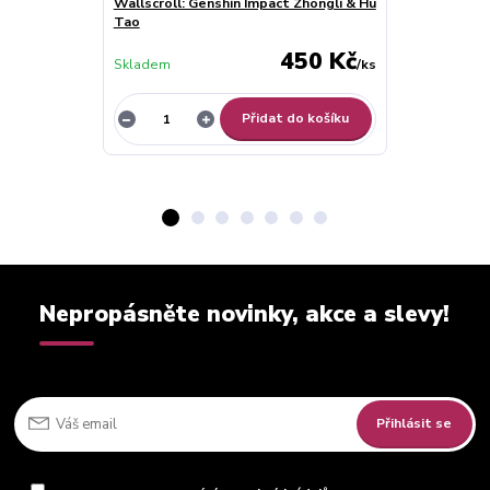
Wallscroll: Genshin Impact Zhongli & Hu
Wallscroll: G
Tao
450 Kč
Skladem
/
ks
Skladem
Přidat do košíku
Nepropásněte novinky, akce a slevy!
Přihlásit se