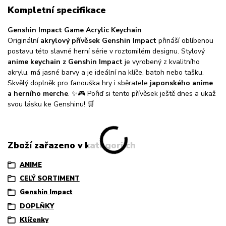
Kompletní specifikace
Genshin Impact Game Acrylic Keychain
Originální
akrylový přívěsek Genshin Impact
přináší oblíbenou
postavu této slavné herní série v roztomilém designu. Stylový
anime keychain z Genshin Impact
je vyrobený z kvalitního
akrylu, má jasné barvy a je ideální na klíče, batoh nebo tašku.
Skvělý doplněk pro fanouška hry i sběratele
japonského anime
a herního merche
. ✨🎮 Pořiď si tento přívěsek ještě dnes a ukaž
svou lásku ke Genshinu! 🛒
Zboží zařazeno v kategoriích
ANIME
CELÝ SORTIMENT
Genshin Impact
DOPLŇKY
Klíčenky