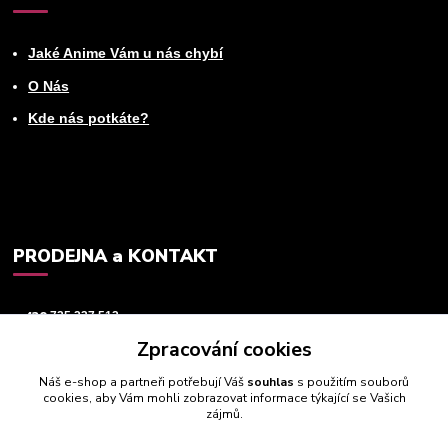
Jaké Anime Vám u nás chybí
O Nás
Kde nás potkáte?
PRODEJNA a KONTAKT
+420
725 237 512
Zpracování cookies
info@animeworld.cz
Náš e-shop a partneři potřebují Váš
souhlas
s použitím souborů
cookies, aby Vám mohli zobrazovat informace týkající se Vašich
zájmů.