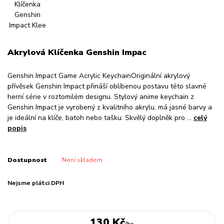
Akrylová Klíčenka Genshin Impac
Genshin Impact Game Acrylic KeychainOriginální akrylový
přívěsek Genshin Impact přináší oblíbenou postavu této slavné
herní série v roztomilém designu. Stylový anime keychain z
Genshin Impact je vyrobený z kvalitního akrylu, má jasné barvy a
je ideální na klíče, batoh nebo tašku. Skvělý doplněk pro ...
celý
popis
Dostupnost
Není skladem
Nejsme plátci DPH
130 Kč
/
ks