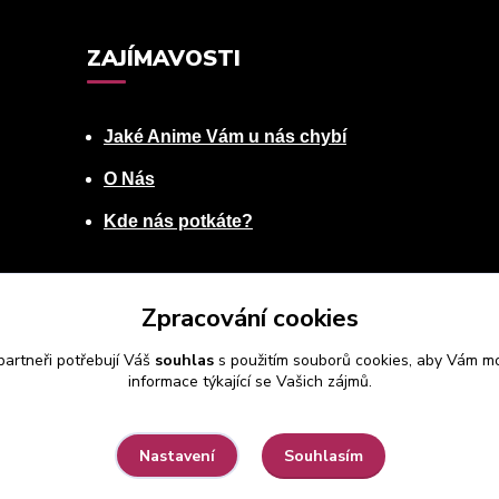
ZAJÍMAVOSTI
Jaké Anime Vám u nás chybí
O Nás
Kde nás potkáte?
Zpracování cookies
artneři potřebují Váš
souhlas
s použitím souborů cookies, aby Vám mo
informace týkající se Vašich zájmů.
Souhlasím
Nastavení