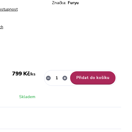
Značka:
Furyu
dostupnost
ch
799 Kč
/
ks
Přidat do košíku
Skladem