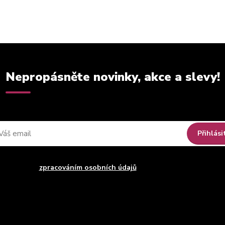
Nepropásněte novinky, akce a slevy!
Přihlási
uhlasím se
zpracováním osobních údajů
za účelem rozesílky newsle
Můžete se kdykoli odhlásit. Zasíláme jednou za 14 dní.