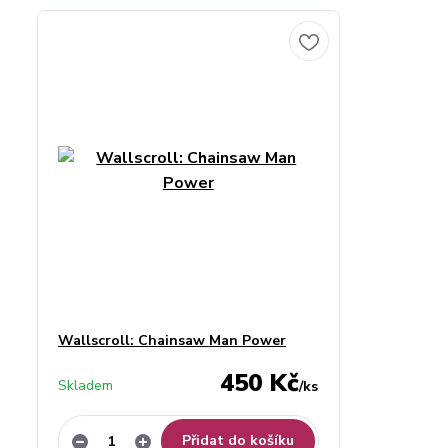
Wallscroll: Chainsaw Man Power
450 Kč
Skladem
/
ks
Přidat do košíku