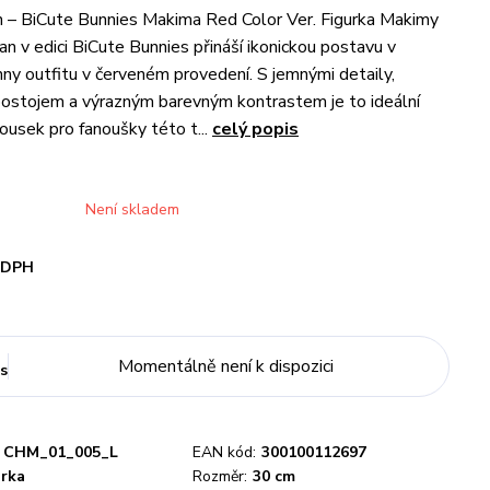
 – BiCute Bunnies Makima Red Color Ver. Figurka Makimy
n v edici BiCute Bunnies přináší ikonickou postavu v
y outfitu v červeném provedení. S jemnými detaily,
ostojem a výrazným barevným kontrastem je to ideální
ousek pro fanoušky této t...
celý popis
Není skladem
i DPH
Momentálně není k dispozici
s
CHM_01_005_L
EAN kód:
300100112697
urka
Rozměr:
30 cm