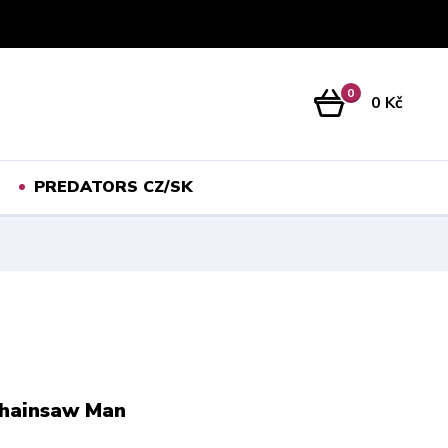
Přihlášení
0
0 Kč
PREDATORS CZ/SK
Chainsaw Man