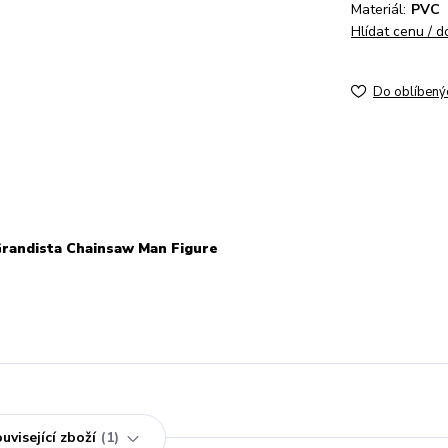
Materiál:
PVC
Hlídat cenu / 
Do oblíbený
Grandista Chainsaw Man Figure
uvisející zboží
1