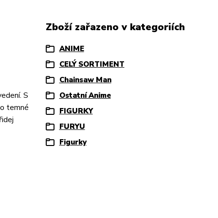
Zboží zařazeno v kategoriích
ANIME
CELÝ SORTIMENT
Chainsaw Man
vedení. S
Ostatní Anime
to temné
FIGURKY
idej
FURYU
Figurky