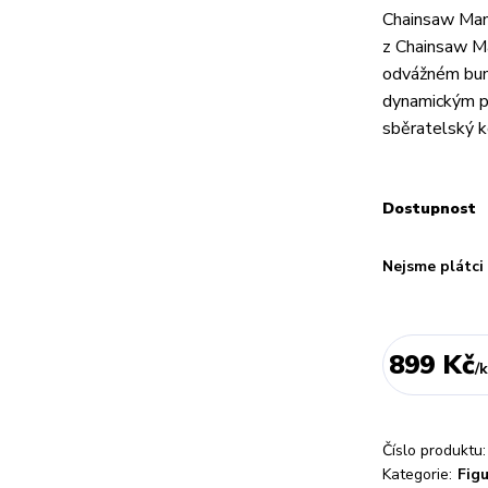
Chainsaw Man
z Chainsaw Ma
odvážném bunn
dynamickým p
sběratelský k
Dostupnost
Nejsme plátc
899 Kč
/
k
Číslo produktu:
Kategorie:
Fig