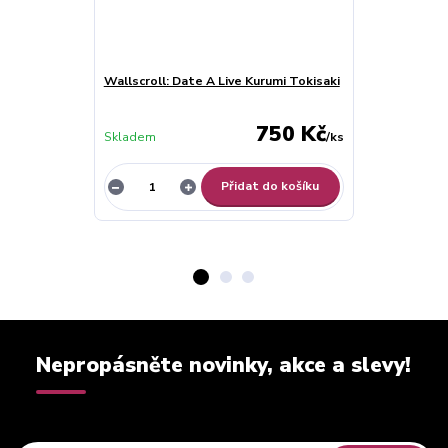
Wallscroll: Date A Live Kurumi Tokisaki
Wallscroll: D
750 Kč
Skladem
/
ks
Skladem
Přidat do košíku
Nepropásněte novinky, akce a slevy!