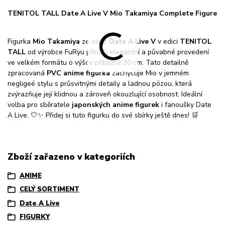
TENITOL TALL Date A Live V Mio Takamiya Complete Figure
Figurka
Mio Takamiya
ze série
Date A Live V
v edici
TENITOL
TALL
od výrobce FuRyu přináší elegantní a půvabné provedení
ve velkém formátu o výšce přibližně 30 cm. Tato detailně
zpracovaná
PVC anime figurka
zachycuje Mio v jemném
negligeé stylu s průsvitnými detaily a ladnou pózou, která
zvýrazňuje její klidnou a zároveň okouzlující osobnost. Ideální
volba pro sběratele
japonských anime figurek
i fanoušky Date
A Live. 🤍✨ Přidej si tuto figurku do své sbírky ještě dnes! 🛒
Zboží zařazeno v kategoriích
ANIME
CELÝ SORTIMENT
Date A Live
FIGURKY