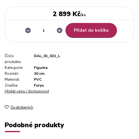
2 899 Kč
/
ks
Přidat do košíku
Číslo
DAL_01_021_L
produktu:
Kategorie:
Figurka
Rozměr:
30 cm
Materiál:
PVC
Značka:
Furyu
Hlídat cenu / dostupnost
Do oblíbených
Podobné produkty