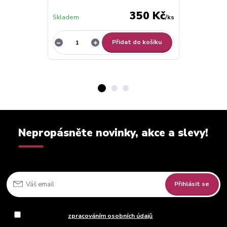
350 Kč
Skladem
/
ks
Skladem
Přidat do košíku
Nepropásněte novinky, akce a slevy!
Přihlásit se
Souhlasím se
zpracováním osobních údajů
za účelem rozesílky
newsletteru.