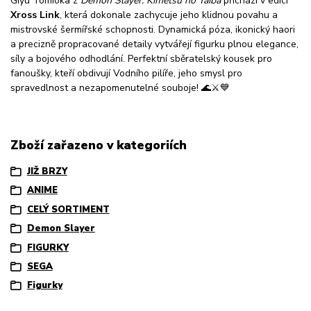
Giyu Tomioka z
Demon Slayer: Kimetsu no Yaiba
přichází v edici
Xross Link
, která dokonale zachycuje jeho klidnou povahu a
mistrovské šermířské schopnosti. Dynamická póza, ikonický haori
a precizně propracované detaily vytvářejí figurku plnou elegance,
síly a bojového odhodlání. Perfektní sběratelský kousek pro
fanoušky, kteří obdivují Vodního pilíře, jeho smysl pro
spravedlnost a nezapomenutelné souboje! 🌊⚔️💙
Zboží zařazeno v kategoriích
JIŽ BRZY
ANIME
CELÝ SORTIMENT
Demon Slayer
FIGURKY
SEGA
Figurky