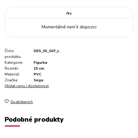
/
ks
Momentálně není k dispozici
Číslo
DES_01_047_L
produktu:
Kategorie:
Figurka
Rozměr:
15 cm
Materiál:
PVC
Značka:
Sega
Hlídat cenu / dostupnost
Do oblíbených
Podobné produkty