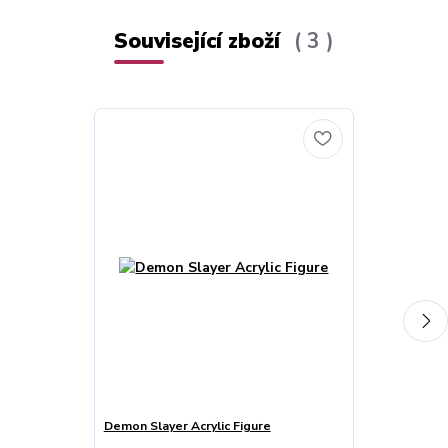
Související zboží
3
Demon Slayer Acrylic Figure
Wallscroll: D
Agatsuma