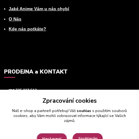
Jaké Anime Vám u nás chybí
O Nás
Kde nás potkáte?
PRODEJNA a KONTAKT
+420
725 237 512
Zpracování cookies
info@animeworld.cz
Náš e-shop a partneři potřebují Váš
souhlas
s použitím souborů
cookies, aby Vám mohli zobrazovat informace týkající se Vašich
zájmů.
Souhlasím
Nastavení