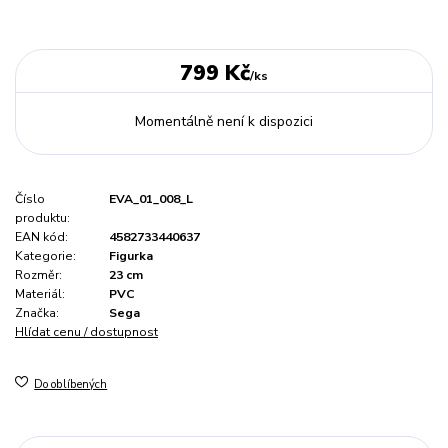
799 Kč
/
ks
Momentálně není k dispozici
Číslo
EVA_01_008_L
produktu:
EAN kód:
4582733440637
Kategorie:
Figurka
Rozměr:
23 cm
Materiál:
PVC
Značka:
Sega
Hlídat cenu / dostupnost
Do oblíbených