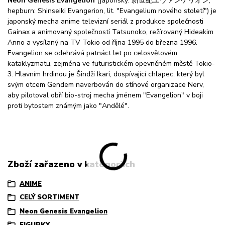
Neon Genesis Evangelion
(japonsky: 新世紀エヴァンゲリオン,
hepburn: Shinseiki Evangerion, lit. "Evangelium nového století") je
japonský mecha anime televizní seriál z produkce společnosti
Gainax a animovaný společností Tatsunoko, režírovaný Hideakim
Anno a vysílaný na TV Tokio od října 1995 do března 1996.
Evangelion se odehrává patnáct let po celosvětovém
kataklyzmatu, zejména ve futuristickém opevněném městě Tokio-
3. Hlavním hrdinou je Šindži Ikari, dospívající chlapec, který byl
svým otcem Gendem naverbován do stínové organizace Nerv,
aby pilotoval obří bio-stroj mecha jménem "Evangelion" v boji
proti bytostem známým jako "Andělé".
Zboží zařazeno v kategoriích
ANIME
CELÝ SORTIMENT
Neon Genesis Evangelion
FIGURKY