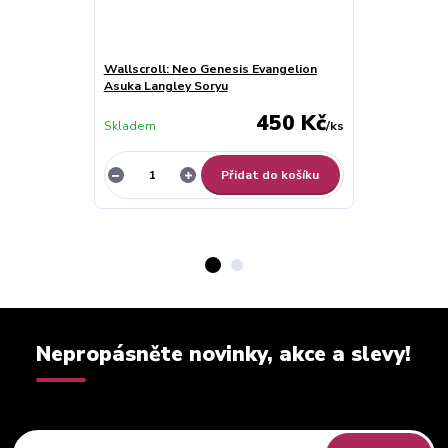
Wallscroll: Neo Genesis Evangelion
Wallscroll: N
Asuka Langley Soryu
Asuka Langle
450 Kč
Skladem
/
ks
Skladem
Přidat do košíku
Nepropásněte novinky, akce a slevy!