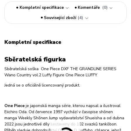
Kompletní specifikace
Komentáře
0
Související zboží
4
Kompletní specifikace
Sběratelská figurka
Sběratelská soška
One Piece DXF THE GRANDLINE SERIES
Wano Country vol.2 Luffy Figure One Piece LUFFY
Jedná se o oficiálně licencovaný produkt.
One Piece
je japonská manga série, kterou napsal a ilustroval
Eiichiro Oda. Od července 1997 vychází v časopise shōnen
manga Weekly Shōnen Jump vydavatelství Shueisha a od dubna
2022 jsou jednotlivé díly sestaveny do 102 svazků tankōbon.
Příběh sleduje dobrodružství Opičáka D. Luffyho, chlapce, jehož