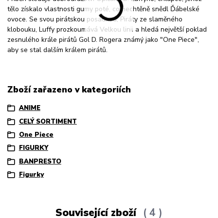
tělo získalo vlastnosti gumy poté, co nechtěně snědl Ďábelské
ovoce. Se svou pirátskou posádkou, Piráty ze slaměného
klobouku, Luffy prozkoumává Velkou linii a hledá největší poklad
zesnulého krále pirátů Gol D. Rogera známý jako "One Piece",
aby se stal dalším králem pirátů.
Zboží zařazeno v kategoriích
ANIME
CELÝ SORTIMENT
One Piece
FIGURKY
BANPRESTO
Figurky
Související zboží
4