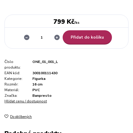
799 Kč
/
ks
Přidat do košíku
Číslo
ONE_01_001_L
produktu:
EAN kód:
300100111430
Kategorie:
Figurka
Rozměr:
16 cm
Materiál:
PVC
Značka:
Banpresto
Hlídat cenu / dostupnost
Do oblíbených