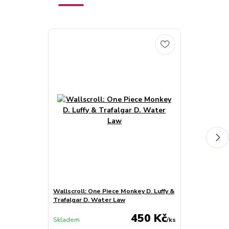
Wallscroll: One Piece Monkey D. Luffy &
Wallscroll: O
Trafalgar D. Water Law
Roronoa Zoro
450 Kč
Skladem
/
ks
Skladem