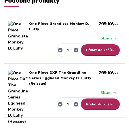
Podobné produkty
799 Kč
One Piece Grandista Monkey D.
/
ks
Luffy
Skladem
Přidat do košíku
799 Kč
One Piece DXF The Grandline
/
ks
Series Egghead Monkey D. Luffy
(Reissue)
Skladem
Přidat do košíku