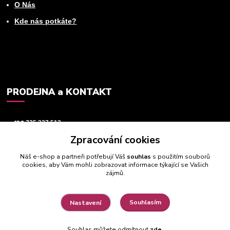
O Nás
Kde nás potkáte?
PRODEJNA a KONTAKT
+420
725 237 512
Zpracování cookies
info@animeworld.cz
Náš e-shop a partneři potřebují Váš
souhlas
s použitím souborů
cookies, aby Vám mohli zobrazovat informace týkající se Vašich
zájmů.
Souhlasím
Nastavení
© 2019 - 2026 Animeworld.cz
Souhlas můžete odmítnout
zde
.