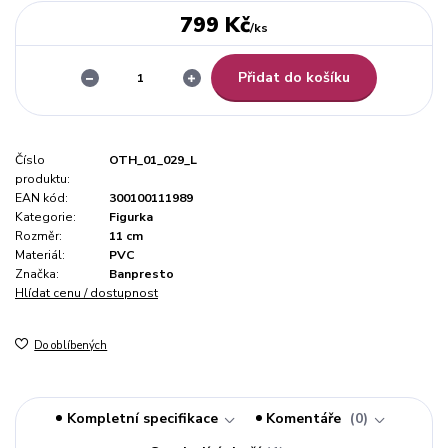
799 Kč
/
ks
Přidat do košíku
Číslo
OTH_01_029_L
produktu:
EAN kód:
300100111989
Kategorie:
Figurka
Rozměr:
11 cm
Materiál:
PVC
Značka:
Banpresto
Hlídat cenu / dostupnost
Do oblíbených
Kompletní specifikace
Komentáře
0