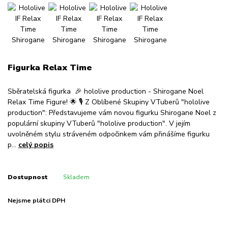
Figurka Relax Time
Sběratelská figurka 🎉 hololive production - Shirogane Noel
Relax Time Figure! 🌟 🎙️ Z Oblíbené Skupiny VTuberů "hololive
production": Představujeme vám novou figurku Shirogane Noel z
populární skupiny VTuberů "hololive production". V jejím
uvolněném stylu stráveném odpočinkem vám přinášíme figurku
p...
celý popis
Dostupnost
Skladem
Nejsme plátci DPH