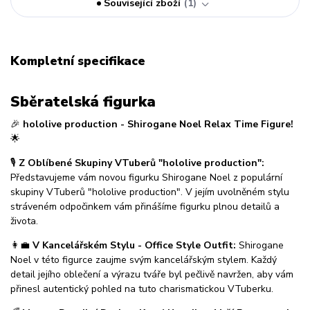
Související zboží
1
Kompletní specifikace
Sběratelská figurka
🎉
hololive production - Shirogane Noel Relax Time Figure!
🌟
🎙️
Z Oblíbené Skupiny VTuberů "hololive production":
Představujeme vám novou figurku Shirogane Noel z populární
skupiny VTuberů "hololive production". V jejím uvolněném stylu
stráveném odpočinkem vám přinášíme figurku plnou detailů a
života.
👩‍💼
V Kancelářském Stylu - Office Style Outfit:
Shirogane
Noel v této figurce zaujme svým kancelářským stylem. Každý
detail jejího oblečení a výrazu tváře byl pečlivě navržen, aby vám
přinesl autentický pohled na tuto charismatickou VTuberku.