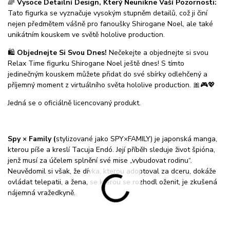
🌈
Vysoce Detailní Design, Který Neunikne Vaší Pozornosti:
Tato figurka se vyznačuje vysokým stupněm detailů, což ji činí
nejen předmětem vášně pro fanoušky Shirogane Noel, ale také
unikátním kouskem ve světě hololive production.
🛍️
Objednejte Si Svou Dnes!
Nečekejte a objednejte si svou
Relax Time figurku Shirogane Noel ještě dnes! S tímto
jedinečným kouskem můžete přidat do své sbírky odlehčený a
příjemný moment z virtuálního světa hololive production. 🎀🎮💖
Jedná se o oficiálně licencovaný produkt.
Spy × Family (
stylizované jako SPY×FAMILY) je japonská manga,
kterou píše a kreslí Tacuja Endó. Její příběh sleduje život špióna,
jenž musí za účelem splnění své mise „vybudovat rodinu“.
Neuvědomil si však, že dívka, kterou adoptoval za dceru, dokáže
ovládat telepatii, a žena, se kterou se rozhodl oženit, je zkušená
nájemná vražedkyně.