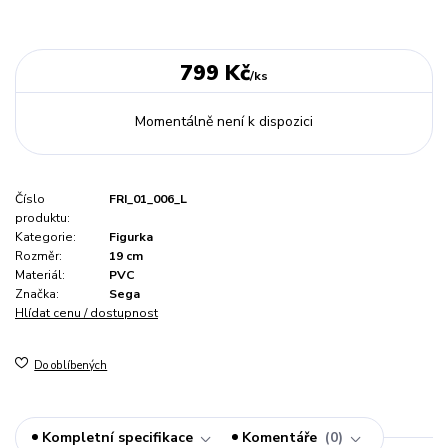
799 Kč
/
ks
Momentálně není k dispozici
Číslo
FRI_01_006_L
produktu:
Kategorie:
Figurka
Rozměr:
19 cm
Materiál:
PVC
Značka:
Sega
Hlídat cenu / dostupnost
Do oblíbených
Kompletní specifikace
Komentáře
0