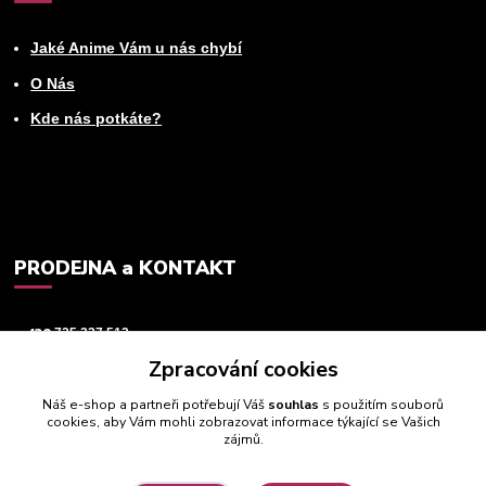
Jaké Anime Vám u nás chybí
O Nás
Kde nás potkáte?
PRODEJNA a KONTAKT
+420
725 237 512
Zpracování cookies
info@animeworld.cz
Náš e-shop a partneři potřebují Váš
souhlas
s použitím souborů
cookies, aby Vám mohli zobrazovat informace týkající se Vašich
zájmů.