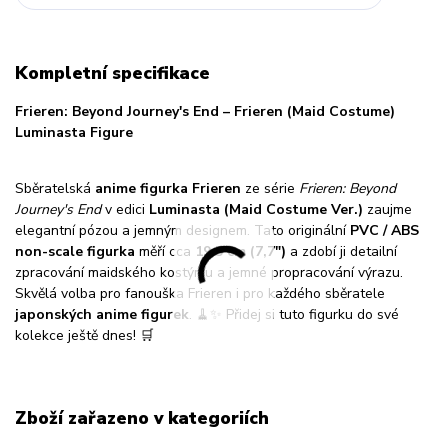
Kompletní specifikace
Frieren: Beyond Journey's End – Frieren (Maid Costume)
Luminasta Figure
Sběratelská
anime figurka Frieren
ze série
Frieren: Beyond
Journey's End
v edici
Luminasta (Maid Costume Ver.)
zaujme
elegantní pózou a jemným designem. Tato originální
PVC / ABS
non-scale figurka
měří cca
19,5 cm (7,7″)
a zdobí ji detailní
zpracování maidského kostýmu a jemné propracování výrazu.
Skvělá volba pro fanouška Frieren i pro každého sběratele
japonských anime figurek
. 🧹✨ Přidej si tuto figurku do své
kolekce ještě dnes! 🛒
Zboží zařazeno v kategoriích