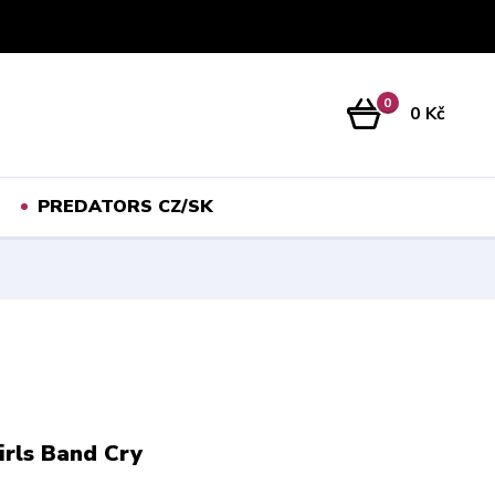
Přihlášení
0
0 Kč
PREDATORS CZ/SK
irls Band Cry