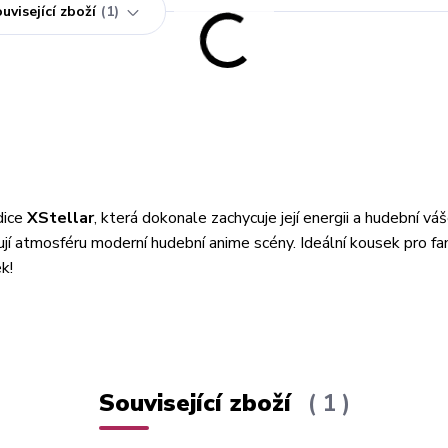
uvisející zboží
1
dice
XStellar
, která dokonale zachycuje její energii a hudební váš
hují atmosféru moderní hudební anime scény. Ideální kousek pro fa
k!
Související zboží
1