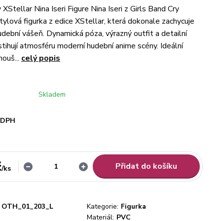
 XStellar Nina Iseri Figure Nina Iseri z Girls Band Cry
stylová figurka z edice XStellar, která dokonale zachycuje
 hudební vášeň. Dynamická póza, výrazný outfit a detailní
stihují atmosféru moderní hudební anime scény. Ideální
nouš...
celý popis
Skladem
i DPH
č
Přidat do košíku
/
ks
OTH_01_203_L
Kategorie:
Figurka
Materiál:
PVC