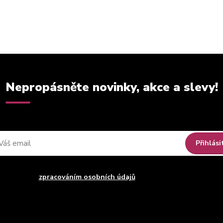
Nepropásněte novinky, akce a slevy!
Přihlási
uhlasím se
zpracováním osobních údajů
za účelem rozesílky newsle
Můžete se kdykoli odhlásit. Zasíláme jednou za 14 dní.