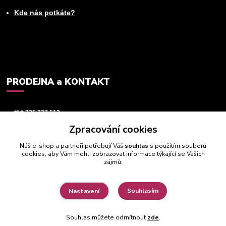
Kde nás potkáte?
PRODEJNA a KONTAKT
+420
725 237 512
Zpracování cookies
info@animeworld.cz
Náš e-shop a partneři potřebují Váš
souhlas
s použitím souborů
cookies, aby Vám mohli zobrazovat informace týkající se Vašich
zájmů.
Souhlasím
Nastavení
© 2019 - 2026 Animeworld.cz
Souhlas můžete odmítnout
zde
.
Vytvořeno na
Eshop-rychle.cz