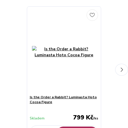
Akce
Is the Order a Rabbit? Luminasta Hoto
Mobile Suit 
Cocoa Figure
Glitter & Gla
Suit Ver.)
799 Kč
Skladem
/
ks
Skladem