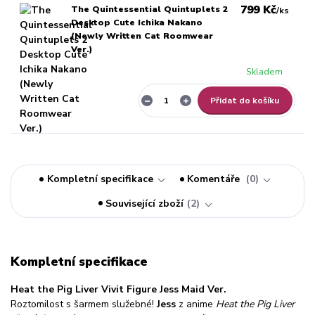
799 Kč
The Quintessential Quintuplets 2
/
ks
Desktop Cute Ichika Nakano
(Newly Written Cat Roomwear
Ver.)
Skladem
Přidat do košíku
Kompletní specifikace
Komentáře
0
Související zboží
2
Kompletní specifikace
Heat the Pig Liver Vivit Figure Jess Maid Ver.
Roztomilost s šarmem služebné!
Jess
z anime
Heat the Pig Liver