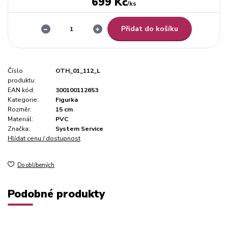
699 Kč
/
ks
Přidat do košíku
Číslo
OTH_01_112_L
produktu:
EAN kód:
300100112653
Kategorie:
Figurka
Rozměr:
15 cm
Materiál:
PVC
Značka:
System Service
Hlídat cenu / dostupnost
Do oblíbených
Podobné produkty