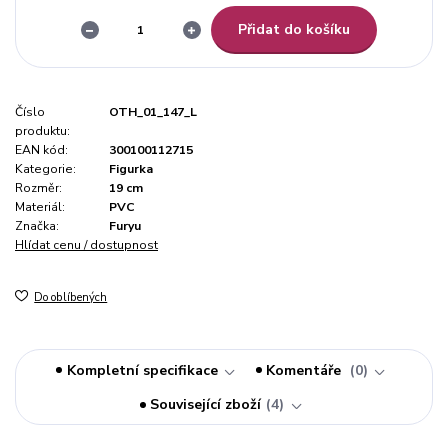
Přidat do košíku
Číslo
OTH_01_147_L
produktu:
EAN kód:
300100112715
Kategorie:
Figurka
Rozměr:
19 cm
Materiál:
PVC
Značka:
Furyu
Hlídat cenu / dostupnost
Do oblíbených
Kompletní specifikace
Komentáře
0
Související zboží
4