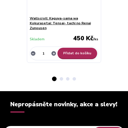
Wallscroll: Kaguya-sama wa
Goddess of Vi
Kokurasetai: Tensai- tachi no Renai
N102 Figure
Zunousen
450 Kč
Skladem
/
ks
Skladem
Přidat do košíku
Nepropásněte novinky, akce a slevy!