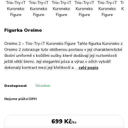
Figurka Oreimo
Oreimo 2 – Trio-Try-iT Kuroneko Figure Tahle figurka Kuroneko z
Oreimo 2 zobrazuje tuto oblíbenou postavu v její charakteristické
školní uniformě s kočičími oušky, které dodávají její roztomilosti
ještě větší šmrnc. Její elegantní póza a výraz v očích vytváří
dokonalý kontrast mezi její křehkostí a ...
celý popis
Dostupnost
Skladem
Nejsme plátci DPH
699 Kč
/
ks