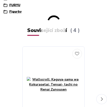
FURYU
Figurky
Související zboží
4