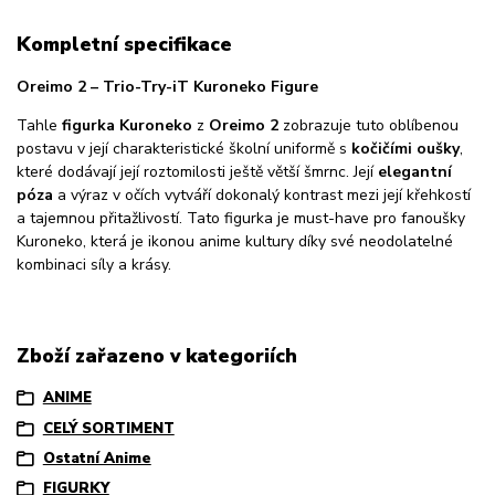
Kompletní specifikace
Oreimo 2 – Trio-Try-iT Kuroneko Figure
Tahle
figurka Kuroneko
z
Oreimo 2
zobrazuje tuto oblíbenou
postavu v její charakteristické školní uniformě s
kočičími oušky
,
které dodávají její roztomilosti ještě větší šmrnc. Její
elegantní
póza
a výraz v očích vytváří dokonalý kontrast mezi její křehkostí
a tajemnou přitažlivostí. Tato figurka je must-have pro fanoušky
Kuroneko, která je ikonou anime kultury díky své neodolatelné
kombinaci síly a krásy.
Zboží zařazeno v kategoriích
ANIME
CELÝ SORTIMENT
Ostatní Anime
FIGURKY