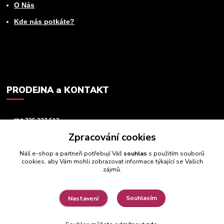
O Nás
Kde nás potkáte?
PRODEJNA a KONTAKT
+420
725 237 512
Zpracování cookies
info@animeworld.cz
Náš e-shop a partneři potřebují Váš
souhlas
s použitím souborů
cookies, aby Vám mohli zobrazovat informace týkající se Vašich
zájmů.
Souhlasím
Nastavení
© 2019 - 2026 Animeworld.cz