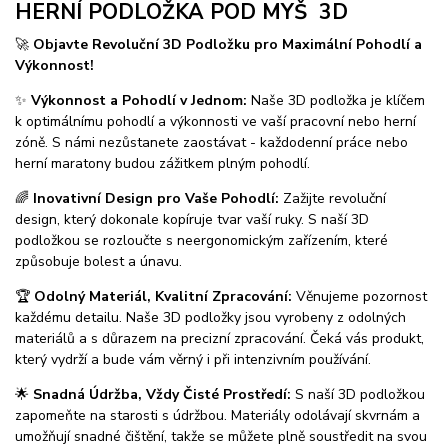
HERNÍ PODLOŽKA POD MYŠ 3D
🚀
Objavte Revoluční 3D Podložku pro Maximální Pohodlí a
Výkonnost!
✨
Výkonnost a Pohodlí v Jednom:
Naše 3D podložka je klíčem
k optimálnímu pohodlí a výkonnosti ve vaší pracovní nebo herní
zóně. S námi nezůstanete zaostávat - každodenní práce nebo
herní maratony budou zážitkem plným pohodlí.
🌈
Inovativní Design pro Vaše Pohodlí:
Zažijte revoluční
design, který dokonale kopíruje tvar vaší ruky. S naší 3D
podložkou se rozloučte s neergonomickým zařízením, které
způsobuje bolest a únavu.
🏆
Odolný Materiál, Kvalitní Zpracování:
Věnujeme pozornost
každému detailu. Naše 3D podložky jsou vyrobeny z odolných
materiálů a s důrazem na precizní zpracování. Čeká vás produkt,
který vydrží a bude vám věrný i při intenzivním používání.
🌟
Snadná Údržba, Vždy Čisté Prostředí:
S naší 3D podložkou
zapomeňte na starosti s údržbou. Materiály odolávají skvrnám a
umožňují snadné čištění, takže se můžete plně soustředit na svou