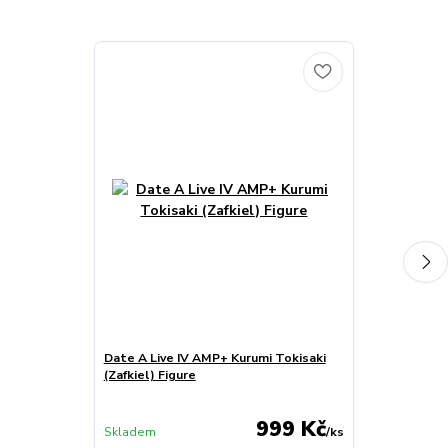
Date A Live IV AMP+ Kurumi Tokisaki
Podložka pod 
(Zafkiel) Figure
999 Kč
Skladem
/
ks
Skladem