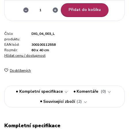
Přidat do košíku
Číslo
DIG_04_003_L
produktu:
EAN kód:
300100112558
Rozměr:
60 x 40 cm
Hlídat cenu / dostupnost
Do oblíbených
Kompletní specifikace
Komentáře
0
Související zboží
2
Kompletní specifikace