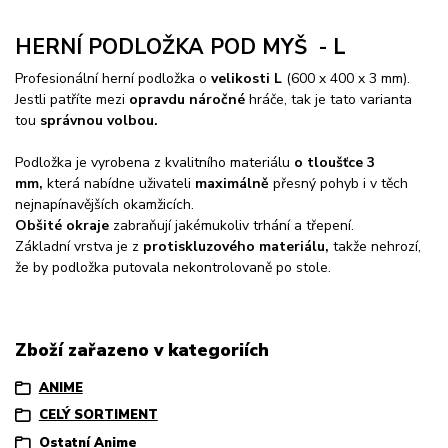
HERNÍ PODLOŽKA POD MYŠ - L
Profesionální herní podložka o
velikosti L
(600 x 400 x 3 mm).
Jestli patříte mezi
opravdu náročné
hráče, tak je tato varianta
tou
správnou volbou.
Podložka je vyrobena z kvalitního materiálu
o tloušťce 3
mm
,
která nabídne uživateli
maximálně
přesný pohyb i v těch
nejnapínavějších okamžicích.
Obšité okraje
zabraňují jakémukoliv trhání a třepení.
Základní vrstva je z
protiskluzového materiálu,
takže nehrozí,
že by podložka putovala nekontrolovaně po stole.
Zboží zařazeno v kategoriích
ANIME
CELÝ SORTIMENT
Ostatní Anime