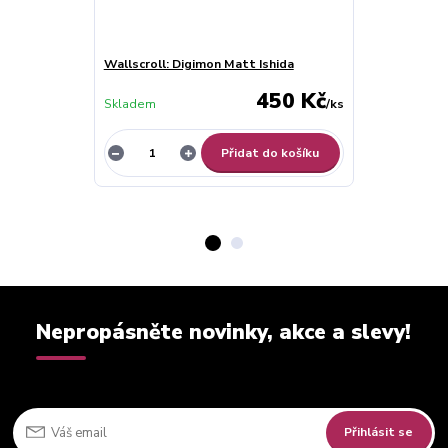
Wallscroll: Digimon Matt Ishida
Wallscroll: D
450 Kč
Skladem
/
ks
Skladem
Přidat do košíku
Nepropásněte novinky, akce a slevy!
Přihlásit se