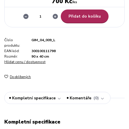
700 Kč
/
ks
Přidat do košíku
Číslo
GIM_04_009_L
produktu:
EAN kód:
300100111798
Rozměr:
90 x 40 cm
Hlídat cenu / dostupnost
Do oblíbených
Kompletní specifikace
Komentáře
0
Kompletní specifikace