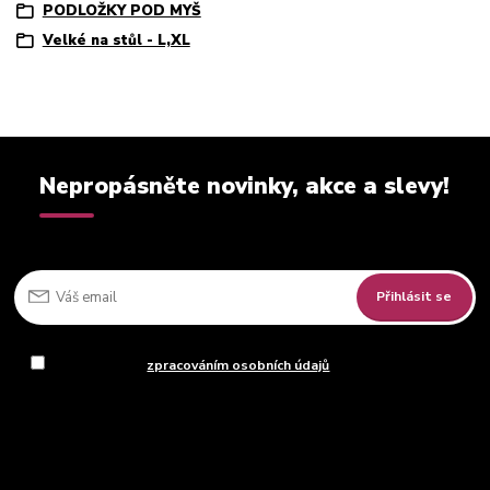
PODLOŽKY POD MYŠ
Velké na stůl - L,XL
Nepropásněte novinky, akce a slevy!
Přihlásit se
Souhlasím se
zpracováním osobních údajů
za účelem rozesílky
newsletteru.
Můžete se kdykoli odhlásit. Zasíláme jednou za 14 dní.