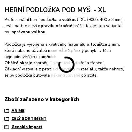
HERNÍ PODLOŽKA POD MYŠ - XL
Profesionální herní podložka o
velikosti XL
(900 x 400 x 3 mm).
Jestli patříte mezi
opravdu náročné
hráče, tak je tato varianta
tou
správnou volbou.
Podložka je vyrobena z kvalitního materiálu
o tloušťce 3 mm
,
která nabídne uživateli
maximálně
přesný pohyb i v těch
nejnapínavějších okamžicích.
Obšité okraje
zabraňují jakémukoliv trhání a třepení.
Základní vrstva je z
protiskluzového materiálu,
takže nehrozí,
že by podložka putovala nekontrolovaně po stole.
Zboží zařazeno v kategoriích
ANIME
CELÝ SORTIMENT
Genshin Impact