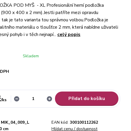
KA POD MYŠ - XL Profesionální herní podložka
L (900 x 400 x 2 mm).Jestli patříte mezi opravdu
, tak je tato varianta tou správnou volbou.Podložka je
alitního materiálu o tloušťce 2 mm, která nabídne uživateli
sný pohyb i v těch nejnapí...
celý popis
Skladem
i DPH
č
Přidat do košíku
/
ks
MIK_04_009_L
EAN kód:
300100112262
40 cm
Hlídat cenu / dostupnost