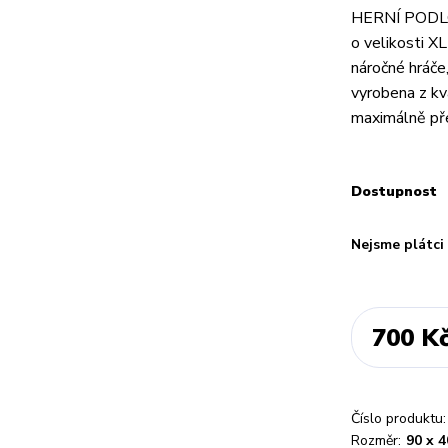
HERNÍ PODLOŽ
o velikosti X
náročné hráče
vyrobena z kv
maximálně pře
Dostupnost
Nejsme plátc
700 K
Číslo produktu:
Rozměr:
90 x 