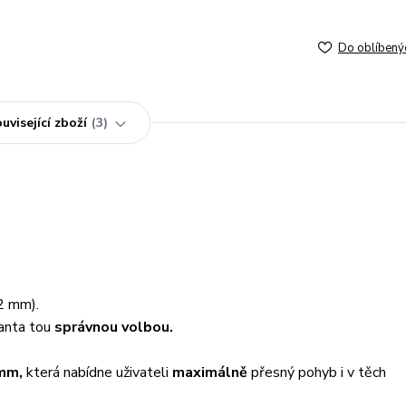
Do oblíbený
uvisející zboží
3
2 mm).
ianta tou
správnou volbou.
 mm
,
která nabídne uživateli
maximálně
přesný pohyb i v těch