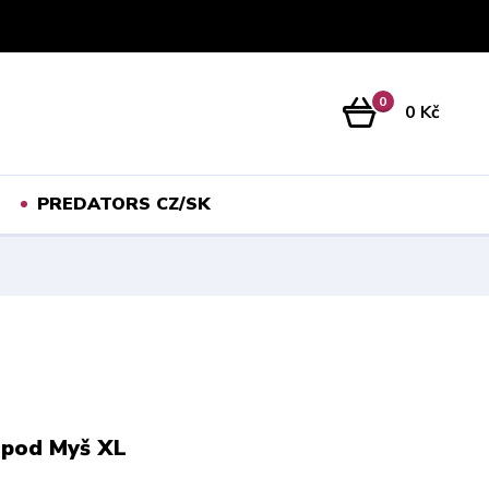
Přihlášení
0
0 Kč
PREDATORS CZ/SK
 pod Myš XL