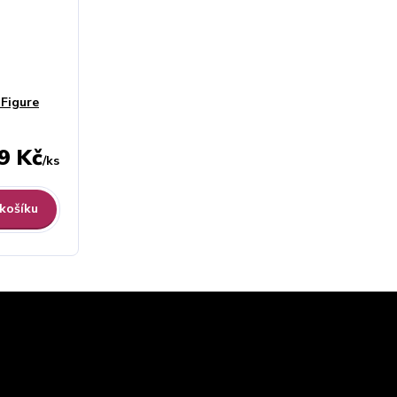
Figure
9 Kč
/
ks
 košíku