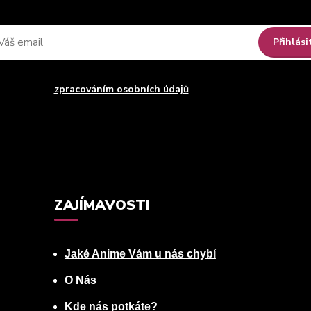
Přihlási
uhlasím se
zpracováním osobních údajů
za účelem rozesílky newsle
Můžete se kdykoli odhlásit. Zasíláme jednou za 14 dní.
ZAJÍMAVOSTI
Jaké Anime Vám u nás chybí
O Nás
Kde nás potkáte?