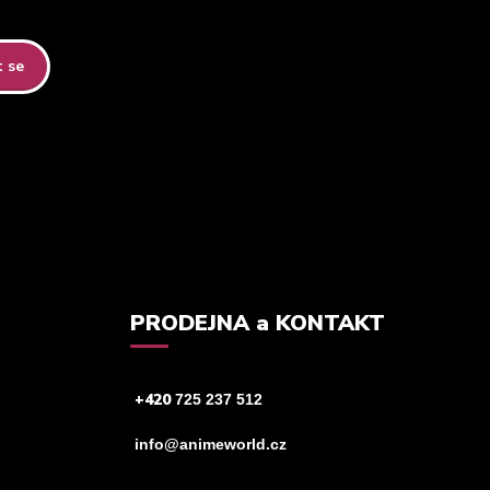
t se
tteru.
PRODEJNA a KONTAKT
+420
725 237 512
info@animeworld.cz