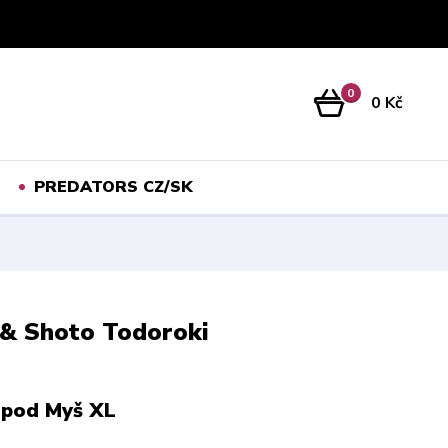
Přihlášení
0
0 Kč
PREDATORS CZ/SK
 & Shoto Todoroki
 pod Myš XL