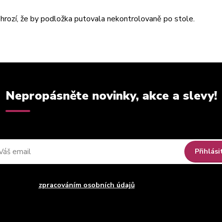
hrozí, že by podložka putovala nekontrolovaně po stole.
Nepropásněte novinky, akce a slevy!
Přihlási
uhlasím se
zpracováním osobních údajů
za účelem rozesílky newsle
Můžete se kdykoli odhlásit. Zasíláme jednou za 14 dní.