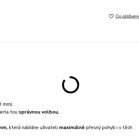
Do oblíbený
3 mm).
ianta tou
správnou volbou.
 mm
,
která nabídne uživateli
maximálně
přesný pohyb i v těch