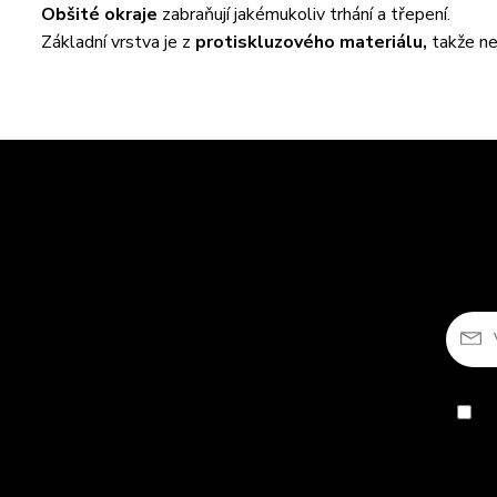
Obšité okraje
zabraňují jakémukoliv trhání a třepení.
Základní vrstva je z
protiskluzového materiálu,
takže ne
So