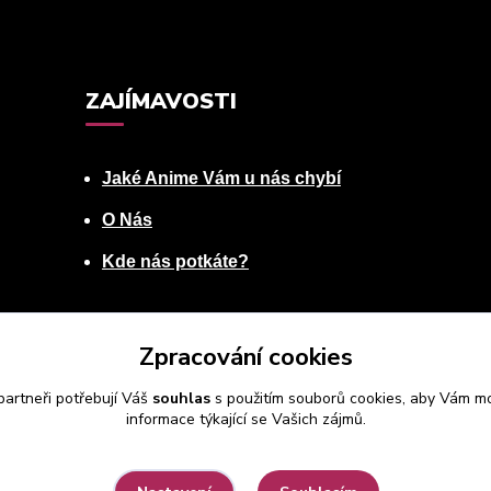
ZAJÍMAVOSTI
Jaké Anime Vám u nás chybí
O Nás
Kde nás potkáte?
Zpracování cookies
artneři potřebují Váš
souhlas
s použitím souborů cookies, aby Vám mo
informace týkající se Vašich zájmů.