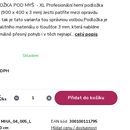
KA POD MYŠ - XL Profesionální herní podložka
L (900 x 400 x 3 mm).Jestli patříte mezi opravdu
, tak je tato varianta tou správnou volbou.Podložka je
alitního materiálu o tloušťce 3 mm, která nabídne
málně přesný pohyb i v těch nejnapí...
celý popis
Skladem
i DPH
č
Přidat do košíku
/
ks
MHA_04_005_L
EAN kód:
300100111795
40 cm
Hlídat cenu / dostupnost