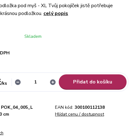
odložka pod myš - XL Tvůj pokojíček jistě potřebuje
 krásnou podložkou.
celý popis
Skladem
i DPH
č
Přidat do košíku
/
ks
POK_04_005_L
EAN kód:
300100112138
40 cm
Hlídat cenu / dostupnost
ch