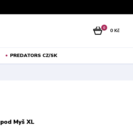
Přihlášení
0
0 Kč
PREDATORS CZ/SK
 pod Myš XL