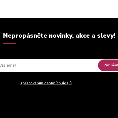
Nepropásněte novinky, akce a slevy!
Přihlási
uhlasím se
zpracováním osobních údajů
za účelem rozesílky newsle
Můžete se kdykoli odhlásit. Zasíláme jednou za 14 dní.