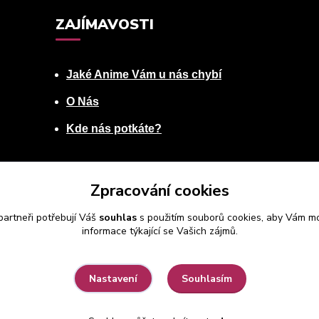
ZAJÍMAVOSTI
Jaké Anime Vám u nás chybí
O Nás
Kde nás potkáte?
Zpracování cookies
artneři potřebují Váš
souhlas
s použitím souborů cookies, aby Vám mo
informace týkající se Vašich zájmů.
Souhlasím
Nastavení