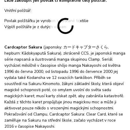
Leze zakoupit jen povlak či kompletně celý polštář.
Vnitřní polštář:
Povlak polštářku je vyroben z netkané textilie
Výplň polštáře je z dutých vláken
Cardcaptor Sakura
(japonsky: カードキャプターさくら,
hepburn: Kādokyaputā Sakura), zkráceně CCS, je japonská manga
série napsaná a ilustrovaná manga skupinou Clamp. Seriál
vycházel měsíčně v časopise shōjo manga Nakayoshi od května
1996 do června 2000, od listopadu 1996 do července 2000 jej
vydala také Kodansha ve 12 svazcích tankōbon. Příběh se
soustředí na Sakuru Kinomoto, žákyni základní školy, která objeví
magické schopnosti poté, co omylem uvolní do světa sadu
magických karet; musí karty získat zpět, aby zabránila katastrofě.
Každá z těchto karet propůjčuje jinou magickou moc a může ji
aktivovat pouze někdo s vrozenými magickými schopnostmi.
Pokračování od Clampu, Cardcaptor Sakura: Clear Card, které se
zaměřuje na Sakuru na střední škole, začalo vycházet v roce
2016 v časopise Nakayoshi.