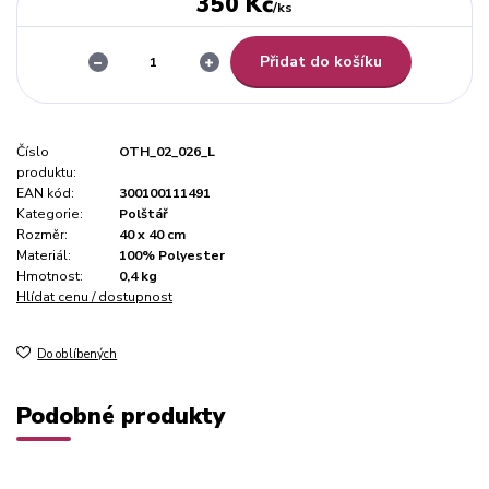
350 Kč
/
ks
Přidat do košíku
Číslo
OTH_02_026_L
produktu:
EAN kód:
300100111491
Kategorie:
Polštář
Rozměr:
40 x 40 cm
Materiál:
100% Polyester
Hmotnost:
0,4 kg
Hlídat cenu / dostupnost
Do oblíbených
Podobné produkty