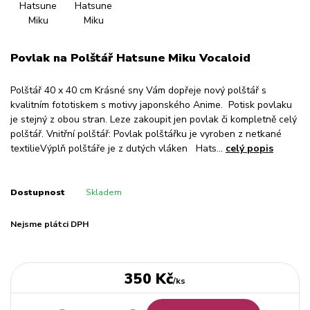
Povlak na Polštář Hatsune Miku Vocaloid
Polštář 40 x 40 cm Krásné sny Vám dopřeje nový polštář s
kvalitním fototiskem s motivy japonského Anime. Potisk povlaku
je stejný z obou stran. Leze zakoupit jen povlak či kompletně celý
polštář. Vnitřní polštář: Povlak polštářku je vyroben z netkané
textilieVýplň polštáře je z dutých vláken Hats...
celý popis
Dostupnost
Skladem
Nejsme plátci DPH
350 Kč
/
ks