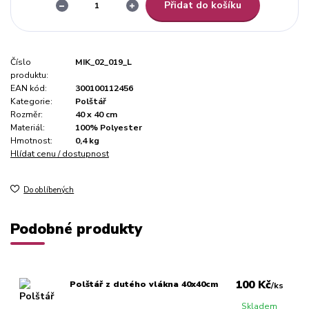
Přidat do košíku
Číslo
MIK_02_019_L
produktu:
EAN kód:
300100112456
Kategorie:
Polštář
Rozměr:
40 x 40 cm
Materiál:
100% Polyester
Hmotnost:
0,4 kg
Hlídat cenu / dostupnost
Do oblíbených
Podobné produkty
100 Kč
Polštář z dutého vlákna 40x40cm
/
ks
Skladem