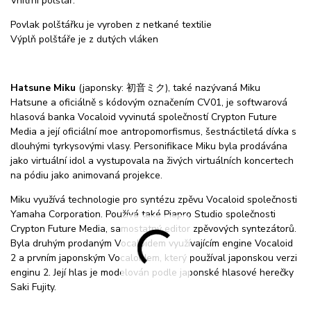
Vnitřní polštář:
Povlak polštářku je vyroben z netkané textilie
Výplň polštáře je z dutých vláken
Hatsune Miku
(japonsky: 初音ミク), také nazývaná Miku
Hatsune a oficiálně s kódovým označením CV01, je softwarová
hlasová banka Vocaloid vyvinutá společností Crypton Future
Media a její oficiální moe antropomorfismus, šestnáctiletá dívka s
dlouhými tyrkysovými vlasy. Personifikace Miku byla prodávána
jako virtuální idol a vystupovala na živých virtuálních koncertech
na pódiu jako animovaná projekce.
Miku využívá technologie pro syntézu zpěvu Vocaloid společnosti
Yamaha Corporation. Používá také Piapro Studio společnosti
Crypton Future Media, samostatný editor zpěvových syntezátorů.
Byla druhým prodaným Vocaloidem využívajícím engine Vocaloid
2 a prvním japonským Vocaloidem, který používal japonskou verzi
enginu 2. Její hlas je modelován podle japonské hlasové herečky
Saki Fujity.