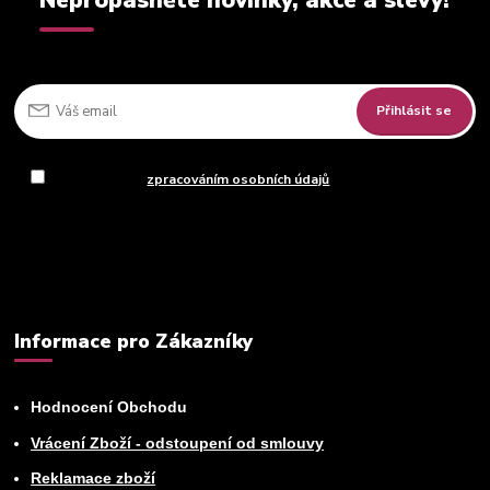
Nepropásněte novinky, akce a slevy!
Přihlásit se
Souhlasím se
zpracováním osobních údajů
za účelem rozesílky
newsletteru.
Můžete se kdykoli odhlásit. Zasíláme jednou za 14 dní.
Informace pro Zákazníky
Hodnocení Obchodu
Vrácení Zboží - odstoupení od smlouvy
Reklamace zboží