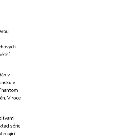
erou
běhových
větší
dán v
ponsku v
í Phantom
án. V roce
bitvami
klad série
hrnující