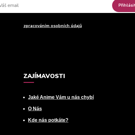
Přihlási
uhlasím se
zpracováním osobních údajů
za účelem rozesílky newsle
Můžete se kdykoli odhlásit. Zasíláme jednou za 14 dní.
ZAJÍMAVOSTI
Jaké Anime Vám u nás chybí
O Nás
Kde nás potkáte?