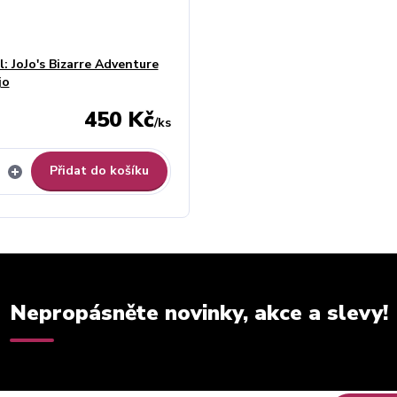
l: JoJo's Bizarre Adventure
jo
450 Kč
/
ks
Přidat do košíku
Nepropásněte novinky, akce a slevy!