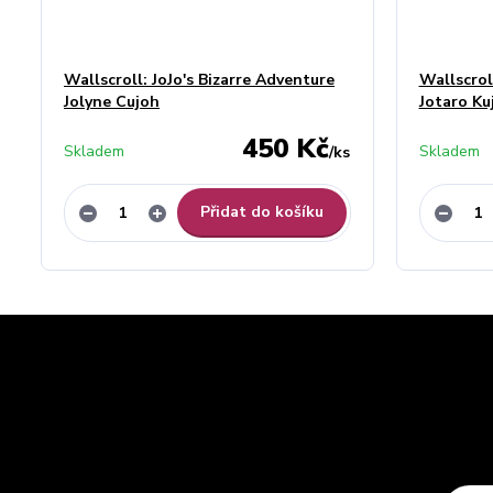
Wallscroll: JoJo's Bizarre Adventure
Wallscrol
Jolyne Cujoh
Jotaro Ku
450 Kč
Skladem
Skladem
/
ks
Přidat do košíku