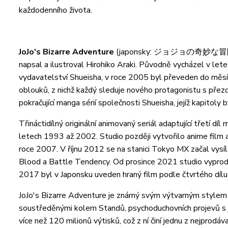
každodenního života.
JoJo's Bizarre Adventure
(japonsky: ジョジョの奇妙な冒険, hepb
napsal a ilustroval Hirohiko Araki. Původně vycházel v 
vydavatelství Shueisha, v roce 2005 byl převeden do měsíč
oblouků, z nichž každý sleduje nového protagonistu s přezd
pokračující manga sérií společnosti Shueisha, jejíž kapito
Třináctidílný originální animovaný seriál adaptující třetí d
letech 1993 až 2002. Studio později vytvořilo anime film a
roce 2007. V říjnu 2012 se na stanici Tokyo MX začal vysíl
Blood a Battle Tendency. Od prosince 2021 studio vyprodu
2017 byl v Japonsku uveden hraný film podle čtvrtého díl
JoJo's Bizarre Adventure je známý svým výtvarným stylem 
soustředěnými kolem Standů, psychoduchovních projevů s j
více než 120 milionů výtisků, což z ní činí jednu z nejprodáva