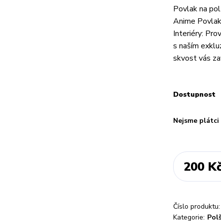
Povlak na pol
Anime Povlake
Interiéry: Pr
s naším exklu
skvost vás za
Dostupnost
Nejsme plátc
200 K
Číslo produktu:
Kategorie:
Pol