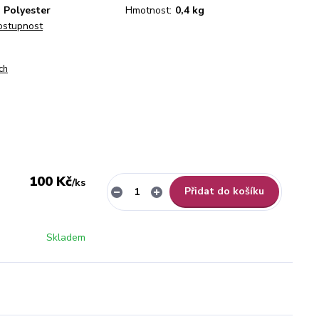
 Polyester
Hmotnost:
0,4 kg
dostupnost
ch
100 Kč
/
ks
Přidat do košíku
Skladem