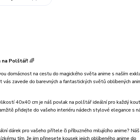
 na Polštář!
🌈
ou domácnost na cestu do magického světa anime s naším exkl
st vás zavede do barevných a fantastických světů oblíbených an
likostí 40x40 cm je náš povlak na polštář ideální pro každý kout
amžitě přidejte do vašeho interiéru nádech stylové elegance s 
ální dárek pro vašeho přítele či příbuzného milujícího anime? Ná
ízkému tím, že jim přinesete kousek jejich oblíbeného anime do