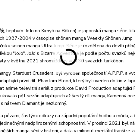
urn: JoJo no Kimyō na Bōken) je japonská manga série, kt
letech 1987-2004 v časopise shōnen manga Weekly Shōnen Jump
níku seinen manga Ultra Jump. Série je rozdělena do devíti pří
ívkou "JoJo". JoJo's Bizarre Adventure je podle počtu svazků nej
ly byly v květnu 2021 shromážděny ve 130 svazcích tankōbon.
íl mangy, Stardust Crusaders, byl vyroben společností A.P.P.P. a vy
daptující první díl, Phantom Blood, který byl uveden do kin v Ja
at anime televizní seriál z produkce David Production adaptujíc
kovalo pět sezón adaptujících až šestý díl mangy, Kamenný oce
u s názvem Diamant je nezlomný.
a pózami; častými odkazy na západní populární hudbu a módu; a 
edinečnými nadpřirozenými schopnostmi. V prosinci 2021 byl ná
nějších manga sérií v historii, a dala vzniknout mediální franšíze za