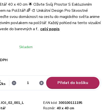
štář 40 x 40 cm 🌟 Oživte Svůj Prostor S Exkluzivním
m na Polštář! 🌈 🎨 Unikátní Design Pro Skvostné
oveďte svou domácnost na cestu do magického světa anime
zivním povlakem na polštář. Každý pohled na tento vizuální
vede do barevných a f...
celý popis
Skladem
i DPH
č
Přidat do košíku
/
ks
JOJ_02_001_L
EAN kód:
300100111195
štář
Rozměr:
40 x 40 cm