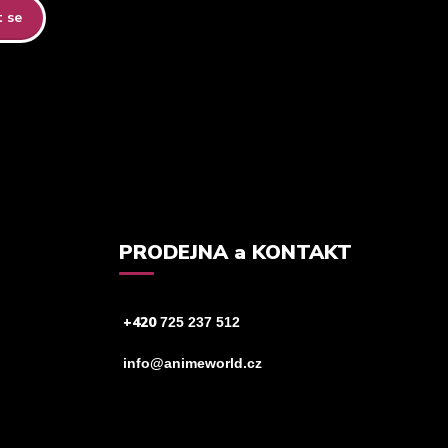
t se
tteru.
PRODEJNA a KONTAKT
+420
725 237 512
info@animeworld.cz