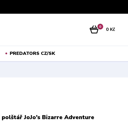
Přihlášení
0
0 Kč
PREDATORS CZ/SK
 polštář JoJo's Bizarre Adventure