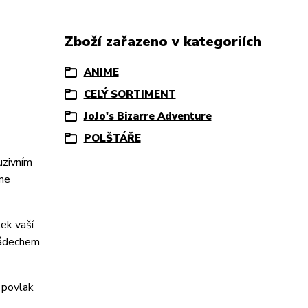
Zboží zařazeno v kategoriích
ANIME
CELÝ SORTIMENT
JoJo's Bizarre Adventure
POLŠTÁŘE
uzivním
ime
ek vaší
nádechem
š povlak