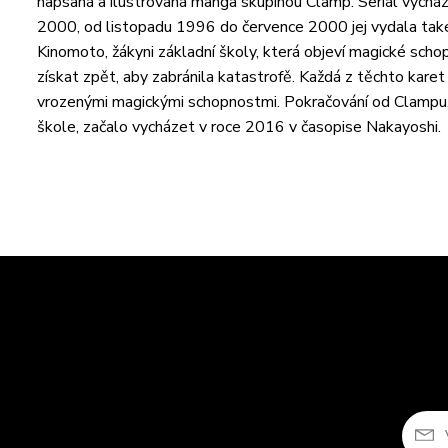
napsaná a ilustrovaná manga skupinou Clamp. Seriál vych
2000, od listopadu 1996 do července 2000 jej vydala také
Kinomoto, žákyni základní školy, která objeví magické scho
získat zpět, aby zabránila katastrofě. Každá z těchto kare
vrozenými magickými schopnostmi. Pokračování od Clampu, 
škole, začalo vycházet v roce 2016 v časopise Nakayoshi.