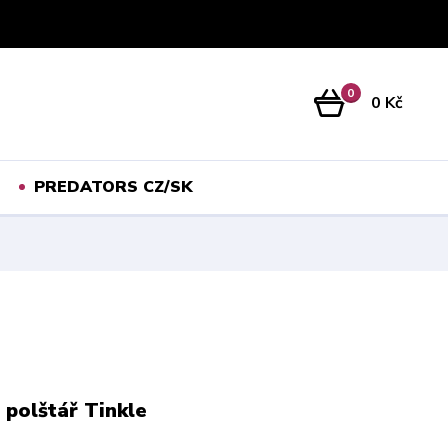
Přihlášení
0
0 Kč
PREDATORS CZ/SK
 polštář Tinkle