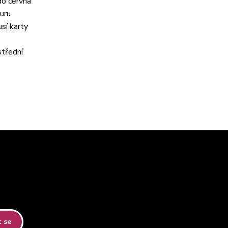
do června
uru
sí karty
s
střední
t se