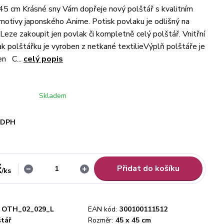
45 cm Krásné sny Vám dopřeje nový polštář s kvalitním
motivy japonského Anime. Potisk povlaku je odlišný na
 Leze zakoupit jen povlak či kompletně celý polštář. Vnitřní
ak polštářku je vyroben z netkané textilieVýplň polštáře je
en C...
celý popis
Skladem
i DPH
č
Přidat do košíku
/
ks
OTH_02_029_L
EAN kód:
300100111512
štář
Rozměr:
45 x 45 cm