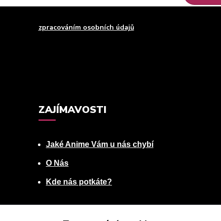
uhlasím se
zpracováním osobních údajů
za účelem rozesílky newsle
Můžete se kdykoli odhlásit. Zasíláme jednou za 14 dní.
ZAJÍMAVOSTI
Jaké Anime Vám u nás chybí
O Nás
Kde nás potkáte?