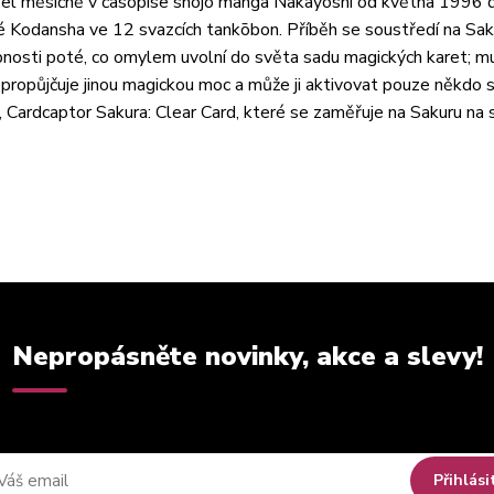
ázel měsíčně v časopise shōjo manga Nakayoshi od května 1996 
 Kodansha ve 12 svazcích tankōbon. Příběh se soustředí na Sak
pnosti poté, co omylem uvolní do světa sadu magických karet; mu
t propůjčuje jinou magickou moc a může ji aktivovat pouze někdo 
Cardcaptor Sakura: Clear Card, které se zaměřuje na Sakuru na 
Nepropásněte novinky, akce a slevy!
Přihlási