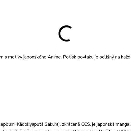
m s motivy japonského Anime. Potisk povlaku je odlišný na každ
 Kādokyaputā Sakura), zkráceně CCS, je japonská manga s