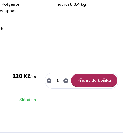
 Polyester
Hmotnost:
0,4 kg
dostupnost
ch
120 Kč
/
ks
Přidat do košíku
Skladem