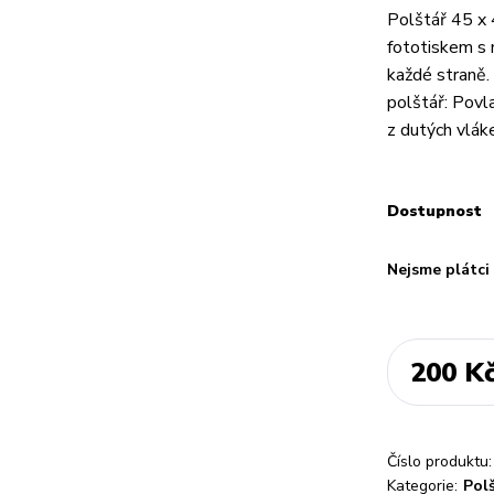
Polštář 45 x 
fototiskem s 
každé straně.
polštář: Povl
z dutých vlák
Dostupnost
Nejsme plátc
200 K
Číslo produktu:
Kategorie:
Pol