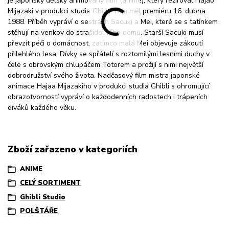
je japonský dětský animovaný film (anime), který režíroval Hajao
Mijazaki v produkci studia Ghibli. Film měl premiéru 16. dubna
1988. Příběh vypráví o sestrách Sacuki a Mei, které se s tatínkem
stěhují na venkov do strašidelného domu. Starší Sacuki musí
převzít péči o domácnost, zatímco malá Mei objevuje zákoutí
přilehlého lesa. Dívky se spřátelí s roztomilými lesními duchy v
čele s obrovským chlupáčem Totorem a prožijí s nimi největší
dobrodružství svého života. Nadčasový film mistra japonské
animace Hajaa Mijazakiho v produkci studia Ghibli s ohromující
obrazotvorností vypráví o každodenních radostech i trápeních
diváků každého věku.
Zboží zařazeno v kategoriích
ANIME
CELÝ SORTIMENT
Ghibli Studio
POLŠTÁŘE