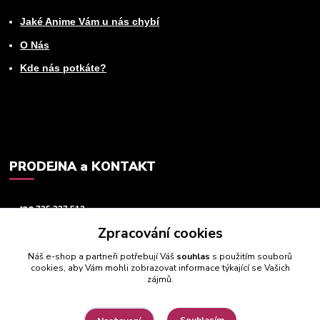
Jaké Anime Vám u nás chybí
O Nás
Kde nás potkáte?
PRODEJNA a KONTAKT
+420
725 237 512
Zpracování cookies
info@animeworld.cz
Náš e-shop a partneři potřebují Váš
souhlas
s použitím souborů
cookies, aby Vám mohli zobrazovat informace týkající se Vašich
zájmů.