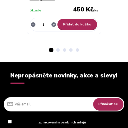
450 Kč
Skladem
/
ks
Skladem
Přidat do košíku
Nepropásněte novinky, akce a slevy!
Přihlásit se
Souhlasím se
zpracováním osobních údajů
za účelem rozesílky