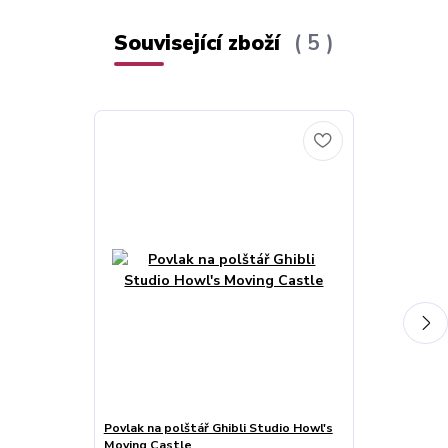
Související zboží
5
Povlak na polštář Ghibli Studio Howl's
Wallscroll: Gh
Moving Castle