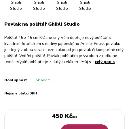
Povlak na polštář Ghibli Studio
Polštář 45 x 45 cm Krásné sny Vám dopřeje nový polštář s
kvalitním fototiskem s motivy japonského Anime. Potisk povlaku
je stejný z obou stran. Leze zakoupit jen povlak či kompletně celý
polštář. Vnitřní polštář: Povlak polštářku je vyroben z netkané
textilieVýplň polštáře je z dutých vláken Můj s...
celý popis
Dostupnost
Skladem
Nejsme plátci DPH
450 Kč
/
ks