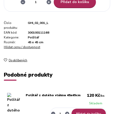
Přidat do košíku
Číslo
GHI_02_001_L
produktu:
EAN kód:
300100111168
Kategorie:
Polštář
Rozměr:
45 x 45 cm
Hlídat cenu / dostupnost
Do oblíbených
Podobné produkty
120 Kč
Polštář z dutého vlákna 45x45cm
/
ks
Skladem
Přidat do košíku