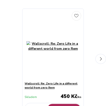
Wallscroll: Re: Zero Life in a different
Wallscroll: Re:
world from zero Rem
world from z
450 Kč
Skladem
/
ks
Skladem