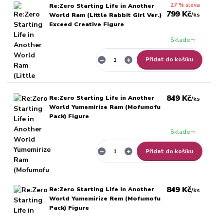
27 % sleva
Re:Zero Starting Life in Another
799 Kč
/
ks
World Ram (Little Rabbit Girl Ver.)
Exceed Creative Figure
Skladem
Přidat do košíku
849 Kč
Re:Zero Starting Life in Another
/
ks
World Yumemirize Ram (Mofumofu
Pack) Figure
Skladem
Přidat do košíku
849 Kč
Re:Zero Starting Life in Another
/
ks
World Yumemirize Rem (Mofumofu
Pack) Figure