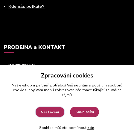
Kde nás potkáte?
PRODEJNA a KONTAKT
+420
725 237 512
Zpracování cookies
info@animeworld.cz
Náš e-shop a partneři potřebují Váš
souhlas
s použitím souborů
cookies, aby Vám mohli zobrazovat informace týkající se Vašich
zájmů.
Souhlasím
Nastavení
© 2019 - 2026 Animeworld.cz
Souhlas můžete odmítnout
zde
.
Vytvořeno na
Eshop-rychle.cz