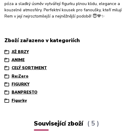
póza a sladký úsměv vytvářejí figurku plnou klidu, elegance a
kouzelné atmosféry. Perfektní kousek pro fanoušky, kteří milují
Rem v její nejroztomilejší a nejněžnější podobě! 😇💙✨
Zboží zařazeno v kategoriích
JIŽ BRZY
ANIME
CELÝ SORTIMENT
Re:Zero
FIGURKY
BANPRESTO
Figurky
Související zboží
5