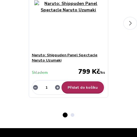
Naruto: Shippuden Panel Spectacle
Naruto: Ship
Naruto Uzumaki
Uzumaki
799 Kč
Skladem
/
ks
Skladem
Přidat do košíku