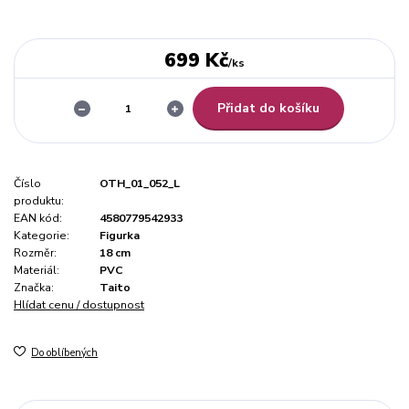
699 Kč
/
ks
Přidat do košíku
Číslo
OTH_01_052_L
produktu:
EAN kód:
4580779542933
Kategorie:
Figurka
Rozměr:
18 cm
Materiál:
PVC
Značka:
Taito
Hlídat cenu / dostupnost
Do oblíbených