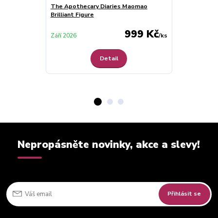
The Apothecary Diaries Maomao
Wallscroll: T
Brilliant Figure
Maomao
999 Kč
Skladem
Září 2026
/
ks
Detail
Nepropásněte novinky, akce a slevy!
Přihlásit se