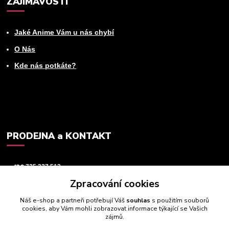
ZAJÍMAVOSTI
Jaké Anime Vám u nás chybí
O Nás
Kde nás potkáte?
PRODEJNA a KONTAKT
+420
725 237 512
Zpracování cookies
info@animeworld.cz
Náš e-shop a partneři potřebují Váš
souhlas
s použitím souborů
cookies, aby Vám mohli zobrazovat informace týkající se Vašich
zájmů.