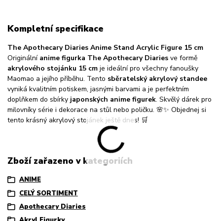
Kompletní specifikace
The Apothecary Diaries Anime Stand Acrylic Figure 15 cm
Originální
anime figurka The Apothecary Diaries
ve formě
akrylového stojánku 15 cm
je ideální pro všechny fanoušky
Maomao a jejího příběhu. Tento
sběratelský akrylový standee
vyniká kvalitním potiskem, jasnými barvami a je perfektním
doplňkem do sbírky
japonských anime figurek
. Skvělý dárek pro
milovníky série i dekorace na stůl nebo poličku. 🌸✨ Objednej si
tento krásný akrylový stojánek ještě dnes! 🛒
Zboží zařazeno v kategoriích
ANIME
CELÝ SORTIMENT
Apothecary Diaries
Akryl Figurky