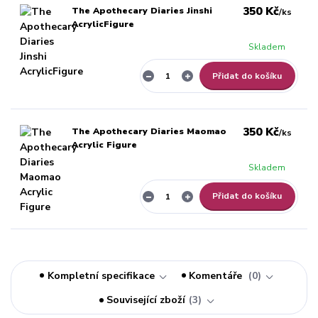
350 Kč
The Apothecary Diaries Jinshi
/
ks
AcrylicFigure
Skladem
Přidat do košíku
350 Kč
The Apothecary Diaries Maomao
/
ks
Acrylic Figure
Skladem
Přidat do košíku
Kompletní specifikace
Komentáře
0
Související zboží
3