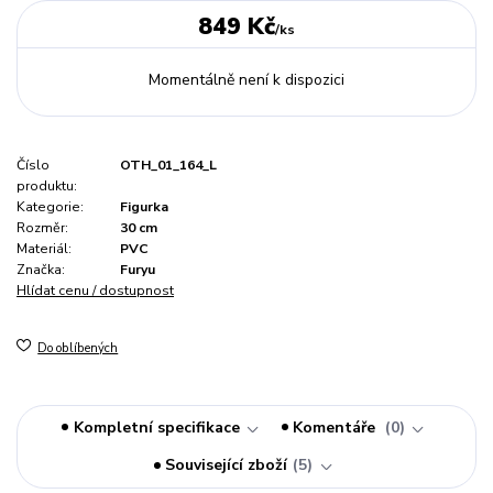
849 Kč
/
ks
Momentálně není k dispozici
Číslo
OTH_01_164_L
produktu:
Kategorie:
Figurka
Rozměr:
30 cm
Materiál:
PVC
Značka:
Furyu
Hlídat cenu / dostupnost
Do oblíbených
Kompletní specifikace
Komentáře
0
Související zboží
5