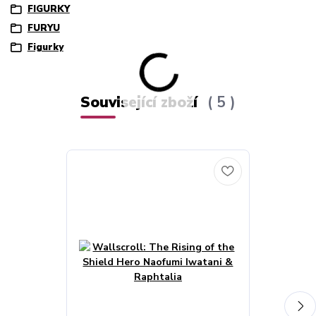
FIGURKY
FURYU
Figurky
Související zboží
5