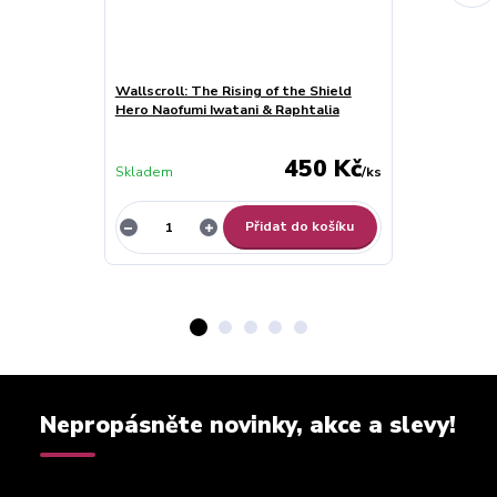
Wallscroll: The Rising of the Shield
Date A Live B
Hero Naofumi Iwatani & Raphtalia
Tokisaki Figu
450 Kč
Skladem
/
ks
Skladem
Přidat do košíku
Nepropásněte novinky, akce a slevy!