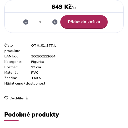
649 Kč
/
ks
Přidat do košíku
Číslo
OTH_01_177_L
produktu:
EAN kód:
300100112664
Kategorie:
Figurka
Rozměr:
13 cm
Materiál:
PVC
Značka:
Taito
Hlídat cenu / dostupnost
Do oblíbených
Podobné produkty