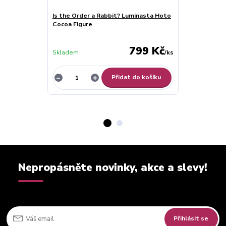
Is the Order a Rabbit? Luminasta Hoto
Mobile Suit 
Cocoa Figure
Glitter & Gla
Suit Ver.)
799 Kč
Skladem
/
ks
Skladem
Přidat do košíku
Nepropásněte novinky, akce a slevy!
Přihlásit se