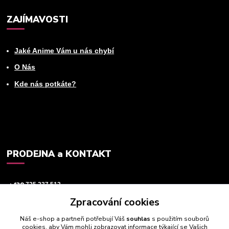
ZAJÍMAVOSTI
Jaké Anime Vám u nás chybí
O Nás
Kde nás potkáte?
PRODEJNA a KONTAKT
+420
725 237 512
Zpracování cookies
info@animeworld.cz
Náš e-shop a partneři potřebují Váš
souhlas
s použitím souborů
cookies, aby Vám mohli zobrazovat informace týkající se Vašich