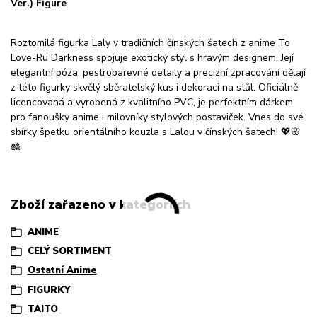
Ver.) Figure
Roztomilá figurka Laly v tradičních čínských šatech z anime To
Love-Ru Darkness spojuje exotický styl s hravým designem. Její
elegantní póza, pestrobarevné detaily a precizní zpracování dělají
z této figurky skvělý sběratelský kus i dekoraci na stůl. Oficiálně
licencovaná a vyrobená z kvalitního PVC, je perfektním dárkem
pro fanoušky anime i milovníky stylových postaviček. Vnes do své
sbírky špetku orientálního kouzla s Lalou v čínských šatech! 💖🌸
🎎
Zboží zařazeno v kategoriích
ANIME
CELÝ SORTIMENT
Ostatní Anime
FIGURKY
TAITO