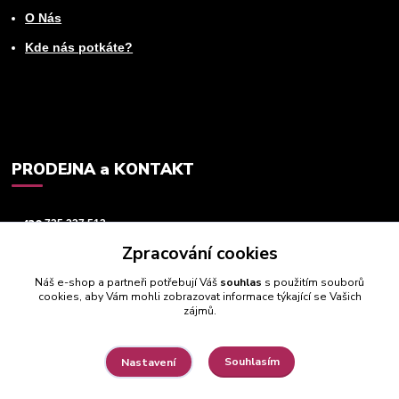
O Nás
Kde nás potkáte?
PRODEJNA a KONTAKT
+420
725 237 512
Zpracování cookies
info@animeworld.cz
Náš e-shop a partneři potřebují Váš
souhlas
s použitím souborů
cookies, aby Vám mohli zobrazovat informace týkající se Vašich
zájmů.
Souhlasím
Nastavení
© 2019 - 2026 Animeworld.cz