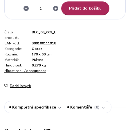
Přidat do košíku
Číslo
BLC_03_001_L
produktu:
EAN kód:
300100111918
Kategorie:
Obraz
Rozměr:
170 x 60 cm
Materiál:
Plátno
Hmotnost:
0,270 kg
Hlídat cenu / dostupnost
Do oblíbených
Kompletní specifikace
Komentáře
0