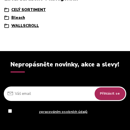
CELÝ SORTIMENT
Bleach
WALLSCROLL
Nepropásněte novinky, akce a slevy!
Přihlásit se
Souhlasím se
zpracováním osobních údajů
za účelem rozesílky
newsletteru.
Můžete se kdykoli odhlásit. Zasíláme jednou za 14 dní.