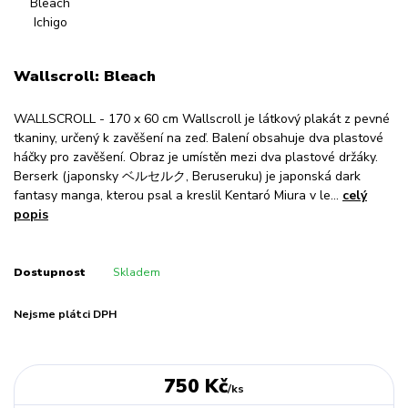
Wallscroll: Bleach
WALLSCROLL - 170 x 60 cm Wallscroll je látkový plakát z pevné
tkaniny, určený k zavěšení na zeď. Balení obsahuje dva plastové
háčky pro zavěšení. Obraz je umístěn mezi dva plastové držáky.
Berserk (japonsky ベルセルク, Beruseruku) je japonská dark
fantasy manga, kterou psal a kreslil Kentaró Miura v le...
celý
popis
Dostupnost
Skladem
Nejsme plátci DPH
750 Kč
/
ks