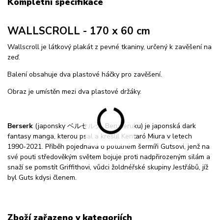
Kompletní specifikace
WALLSCROLL - 170 x 60 cm
Wallscroll je látkový plakát z pevné tkaniny, určený k zavěšení na
zeď.
Balení obsahuje dva plastové háčky pro zavěšení.
Obraz je umístěn mezi dva plastové držáky.
Berserk
(japonsky ベルセルク, Beruseruku) je japonská dark
fantasy manga, kterou psal a kreslil Kentaró Miura v letech
1990-2021. Příběh pojednává o potulném šermíři Gutsovi, jenž na
své pouti středověkým světem bojuje proti nadpřirozeným silám a
snaží se pomstít Griffithovi, vůdci žoldnéřské skupiny Jestřábů, jíž
byl Guts kdysi členem.
Zboží zařazeno v kategoriích