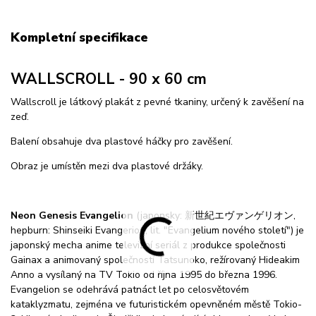
Kompletní specifikace
WALLSCROLL - 90 x 60 cm
Wallscroll je látkový plakát z pevné tkaniny, určený k zavěšení na
zeď.
Balení obsahuje dva plastové háčky pro zavěšení.
Obraz je umístěn mezi dva plastové držáky.
Neon Genesis Evangelion
(japonsky: 新世紀エヴァンゲリオン,
hepburn: Shinseiki Evangerion, lit. "Evangelium nového století") je
japonský mecha anime televizní seriál z produkce společnosti
Gainax a animovaný společností Tatsunoko, režírovaný Hideakim
Anno a vysílaný na TV Tokio od října 1995 do března 1996.
Evangelion se odehrává patnáct let po celosvětovém
kataklyzmatu, zejména ve futuristickém opevněném městě Tokio-