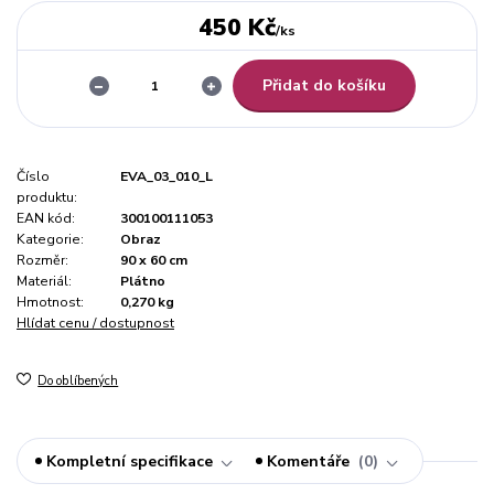
450 Kč
/
ks
Přidat do košíku
Číslo
EVA_03_010_L
produktu:
EAN kód:
300100111053
Kategorie:
Obraz
Rozměr:
90 x 60 cm
Materiál:
Plátno
Hmotnost:
0,270 kg
Hlídat cenu / dostupnost
Do oblíbených
Kompletní specifikace
Komentáře
0