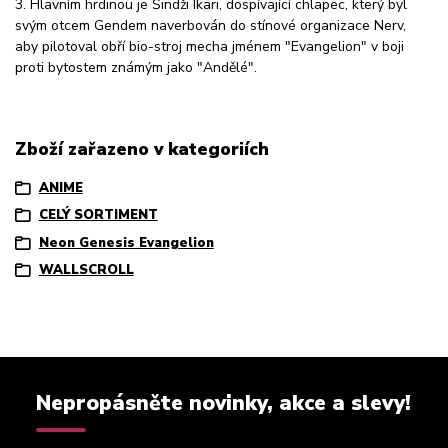
3. Hlavním hrdinou je Šindži Ikari, dospívající chlapec, který byl
svým otcem Gendem naverbován do stínové organizace Nerv,
aby pilotoval obří bio-stroj mecha jménem "Evangelion" v boji
proti bytostem známým jako "Andělé".
Zboží zařazeno v kategoriích
ANIME
CELÝ SORTIMENT
Neon Genesis Evangelion
WALLSCROLL
Nepropásněte novinky, akce a slevy!