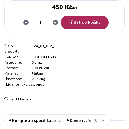
450 Kč
/
ks
Přidat do košíku
Číslo
EVA_03_012_L
produktu:
EAN kód:
300100111583
Kategorie:
Obraz
Rozměr:
90 x 60 cm
Materiál:
Plátno
Hmotnost:
0,270 kg
Hlídat cenu / dostupnost
Do oblíbených
Kompletní specifikace
Komentáře
0