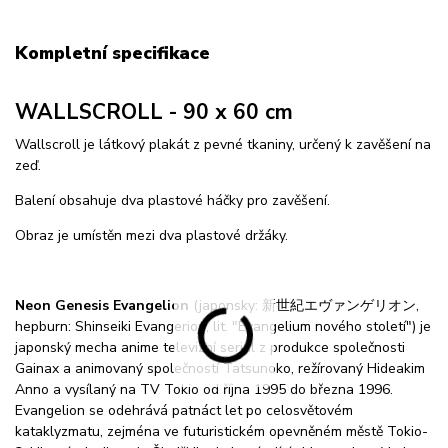
Kompletní specifikace
WALLSCROLL - 90 x 60 cm
Wallscroll je látkový plakát z pevné tkaniny, určený k zavěšení na
zeď.
Balení obsahuje dva plastové háčky pro zavěšení.
Obraz je umístěn mezi dva plastové držáky.
Neon Genesis Evangelion
(japonsky: 新世紀エヴァンゲリオン,
hepburn: Shinseiki Evangerion, lit. "Evangelium nového století") je
japonský mecha anime televizní seriál z produkce společnosti
Gainax a animovaný společností Tatsunoko, režírovaný Hideakim
Anno a vysílaný na TV Tokio od října 1995 do března 1996.
Evangelion se odehrává patnáct let po celosvětovém
kataklyzmatu, zejména ve futuristickém opevněném městě Tokio-