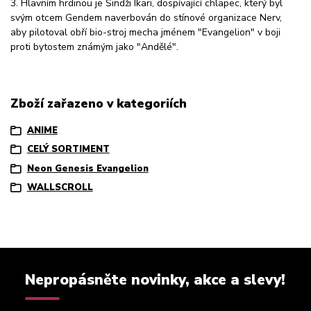
3. Hlavním hrdinou je Šindži Ikari, dospívající chlapec, který byl
svým otcem Gendem naverbován do stínové organizace Nerv,
aby pilotoval obří bio-stroj mecha jménem "Evangelion" v boji
proti bytostem známým jako "Andělé".
Zboží zařazeno v kategoriích
ANIME
CELÝ SORTIMENT
Neon Genesis Evangelion
WALLSCROLL
Nepropásněte novinky, akce a slevy!