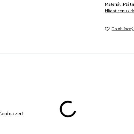
Materiál:
Plát
Hlídat cenu / 
Do oblíbený
šení na zeď.