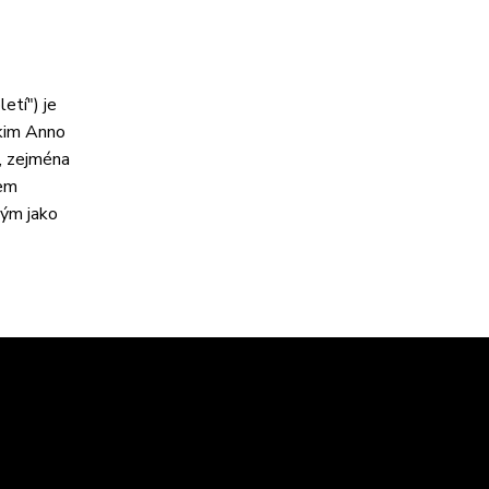
tí") je
akim Anno
, zejména
dem
mým jako