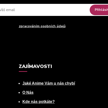
Přihlási
uhlasím se
zpracováním osobních údajů
za účelem rozesílky newsle
Můžete se kdykoli odhlásit. Zasíláme jednou za 14 dní.
ZAJÍMAVOSTI
Jaké Anime Vám u nás chybí
O Nás
Kde nás potkáte?