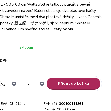
 90 x 60 cm Wallscroll je látkový plakát z pevné
ný k zavěšení na zeď. Balení obsahuje dva plastové háčky
 Obraz je umístěn mezi dva plastové držáky. Neon Genesis
(japonsky: 新世紀エヴァンゲリオン, hepburn: Shinseiki
t. "Evangelium nového století...
celý popis
Skladem
i DPH
č
Přidat do košíku
/
ks
EVA_03_014_L
EAN kód:
300100111861
az
Rozměr:
90 x 60 cm