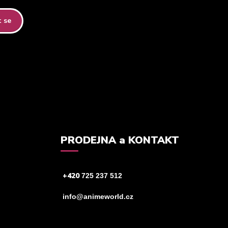
t se
tteru.
PRODEJNA a KONTAKT
+420
725 237 512
info@animeworld.cz