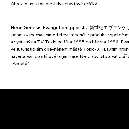
Obraz je umístěn mezi dva plastové držáky.
Neon Genesis Evangelion
(japonsky: 新世紀エヴァンゲリオン, hep
japonský mecha anime televizní seriál z produkce společn
a vysílaný na TV Tokio od října 1995 do března 1996. Ev
ve futuristickém opevněném městě Tokio-3. Hlavním hrdinou
naverbován do stínové organizace Nerv, aby pilotoval obří
"Andělé".