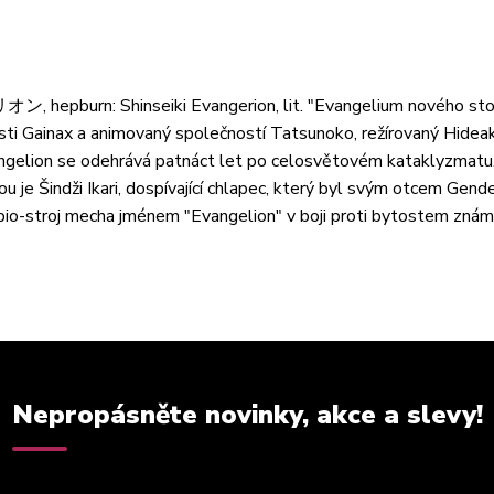
burn: Shinseiki Evangerion, lit. "Evangelium nového stole
osti Gainax a animovaný společností Tatsunoko, režírovaný Hide
angelion se odehrává patnáct let po celosvětovém kataklyzmatu
 je Šindži Ikari, dospívající chlapec, který byl svým otcem Gen
 bio-stroj mecha jménem "Evangelion" v boji proti bytostem zná
Nepropásněte novinky, akce a slevy!