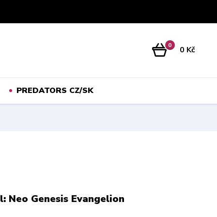
Přihlášení
0
0 Kč
PREDATORS CZ/SK
l: Neo Genesis Evangelion