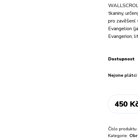
WALLSCROLL -
tkaniny, urče
pro zavěšení.
Evangelion 
Evangerion, li
Dostupnost
Nejsme plátc
450 K
Číslo produktu:
Kategorie:
Obr