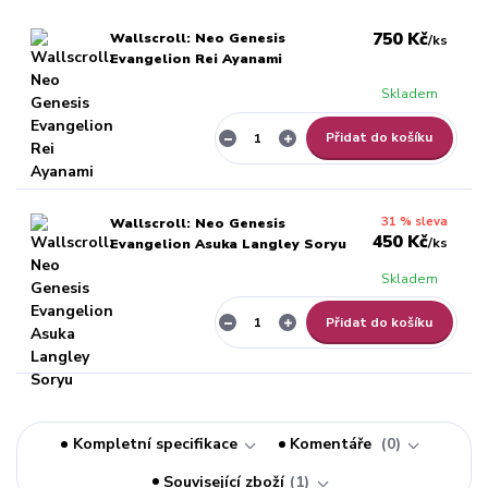
750 Kč
Wallscroll: Neo Genesis
/
ks
Evangelion Rei Ayanami
Skladem
Přidat do košíku
31 % sleva
Wallscroll: Neo Genesis
450 Kč
/
ks
Evangelion Asuka Langley Soryu
Skladem
Přidat do košíku
Kompletní specifikace
Komentáře
0
Související zboží
1