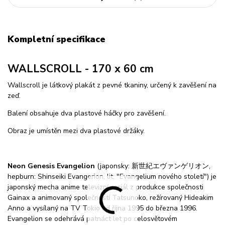
Kompletní specifikace
WALLSCROLL - 170 x 60 cm
Wallscroll je látkový plakát z pevné tkaniny, určený k zavěšení na
zeď.
Balení obsahuje dva plastové háčky pro zavěšení.
Obraz je umístěn mezi dva plastové držáky.
Neon Genesis Evangelion
(japonsky: 新世紀エヴァンゲリオン,
hepburn: Shinseiki Evangerion, lit. "Evangelium nového století") je
japonský mecha anime televizní seriál z produkce společnosti
Gainax a animovaný společností Tatsunoko, režírovaný Hideakim
Anno a vysílaný na TV Tokio od října 1995 do března 1996.
Evangelion se odehrává patnáct let po celosvětovém