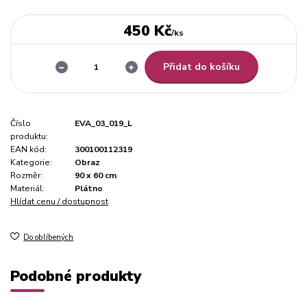
450 Kč
/
ks
Přidat do košíku
Číslo
EVA_03_019_L
produktu:
EAN kód:
300100112319
Kategorie:
Obraz
Rozměr:
90 x 60 cm
Materiál:
Plátno
Hlídat cenu / dostupnost
Do oblíbených
Podobné produkty