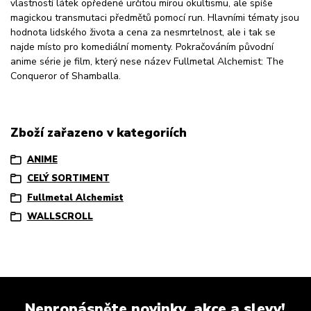
vlastností látek opředené určitou mírou okultismu, ale spíše
magickou transmutaci předmětů pomocí run. Hlavními tématy jsou
hodnota lidského života a cena za nesmrtelnost, ale i tak se
najde místo pro komediální momenty. Pokračováním původní
anime série je film, který nese název Fullmetal Alchemist: The
Conqueror of Shamballa.
Zboží zařazeno v kategoriích
ANIME
CELÝ SORTIMENT
Fullmetal Alchemist
WALLSCROLL
Nepropásněte novinky, akce a slevy!