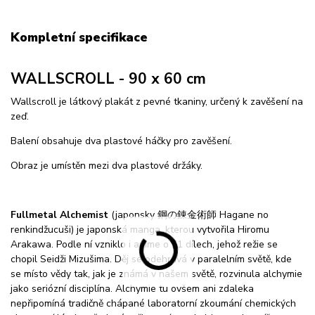
Kompletní specifikace
WALLSCROLL - 90 x 60 cm
Wallscroll je látkový plakát z pevné tkaniny, určený k zavěšení na
zeď.
Balení obsahuje dva plastové háčky pro zavěšení.
Obraz je umístěn mezi dva plastové držáky.
Fullmetal Alchemist
(japonsky 鋼の錬金術師 Hagane no
renkindžucuši) je japonská manga, kterou vytvořila Hiromu
Arakawa. Podle ní vzniklo i anime o 51 dílech, jehož režie se
chopil Seidži Mizušima. Děj se odehrává v paralelním světě, kde
se místo vědy tak, jak je známá v našem světě, rozvinula alchymie
jako seriózní disciplína. Alchymie tu ovšem ani zdaleka
nepřipomíná tradičně chápané laboratorní zkoumání chemických