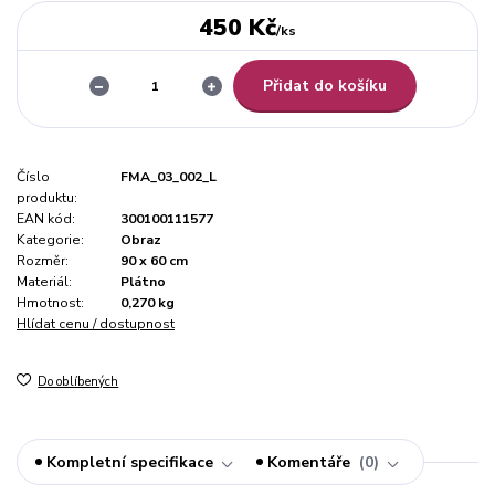
450 Kč
/
ks
Přidat do košíku
Číslo
FMA_03_002_L
produktu:
EAN kód:
300100111577
Kategorie:
Obraz
Rozměr:
90 x 60 cm
Materiál:
Plátno
Hmotnost:
0,270 kg
Hlídat cenu / dostupnost
Do oblíbených
Kompletní specifikace
Komentáře
0