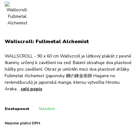
Wallscroll: Fullmetal Alchemist
WALLSCROLL - 90 x 60 cm Wallscroll je látkový plakát z pevné
tkaniny, určený k zavěšení na zeď. Balení obsahuje dva plastové
háčky pro zavěšení. Obraz je umístěn mezi dva plastové držáky.
Fullmetal Alchemist (japonsky 鋼の錬金術師 Hagane no
renkindžucuši) je japonská manga, kterou vytvořila Hiromu
Araka...
celý popis
Dostupnost
Skladem
Nejsme plátci DPH