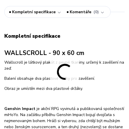
Kompletní specifikace
Komentáře
0
Kompletní specifikace
WALLSCROLL - 90 x 60 cm
Wallscroll je látkový plakát z pevné tkaniny, určený k zavěšení na
zeď.
Balení obsahuje dva plastové háčky pro zavěšení.
Obraz je umístěn mezi dva plastové držáky.
Genshin Impact
je akční RPG vyvinutá a publikovaná společností
miHoYo. Na začátku příběhu Genshin Impact bojují dvojčata s
nejmenovaným bohem. Hráči si vyberou, zda chtějí být mužským
nebo ženským sourozencem, a ten druhý (nezvolený) se dostane