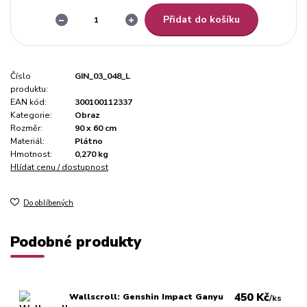
Přidat do košíku
Číslo
GIN_03_048_L
produktu:
EAN kód:
300100112337
Kategorie:
Obraz
Rozměr:
90 x 60 cm
Materiál:
Plátno
Hmotnost:
0,270 kg
Hlídat cenu / dostupnost
Do oblíbených
Podobné produkty
450 Kč
Wallscroll: Genshin Impact Ganyu
/
ks