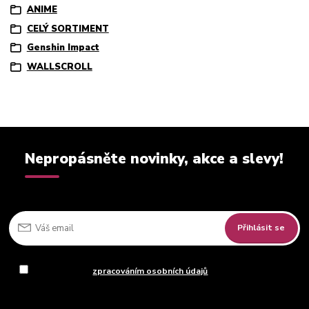
ANIME
CELÝ SORTIMENT
Genshin Impact
WALLSCROLL
Nepropásněte novinky, akce a slevy!
Přihlásit se
Souhlasím se
zpracováním osobních údajů
za účelem rozesílky
newsletteru.
Můžete se kdykoli odhlásit. Zasíláme jednou za 14 dní.