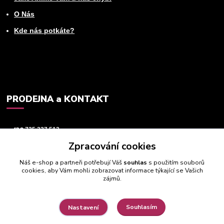
O Nás
Kde nás potkáte?
PRODEJNA a KONTAKT
+420
725 237 512
Zpracování cookies
info@animeworld.cz
Náš e-shop a partneři potřebují Váš
souhlas
s použitím souborů
cookies, aby Vám mohli zobrazovat informace týkající se Vašich
zájmů.
Souhlasím
Nastavení