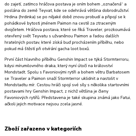
do zajetí, zatímco hráčova postava je oním bohem „označená“ a
poslána do země Teyvat, kde se odehrává většina dobrodružství.
Hrdina (hrdinka) se po nějaké době znovu probudí a připojí se k
pohádkové bytosti jménem Paimon na cestě za ztraceným
dvojčetem. Hráčova postava, které se říká Traveler, prozkoumává
otevřený svět Teyvatu s užvaněnou Paimon a řadou dalších
hratelných postav, které získá buď procházením příběhu, nebo
pokud má štěstí při otvírání gacha loot boxů.
První část hlavního příběhu Genshin Impact se týká Stormterroru,
kdysi mírumilovného draka, který nyní útočí na království
Mondstadt. Spolu s Favoniovými rytíři a bohem větru Barbatosem
se Traveler a Paimon snaží Stormterror uklidnit a nastolit v
Mondstadtu mír. Cestou hráči spojí své síly s několika startovními
postavami hry Genshin Impact, z nichž většina je členy
Favoniových rytířů. Představena je také skupina známá jako Fatui,
ačkoli jejich motivace nejsou zcela jasné.
Zboží zařazeno v kategoriích