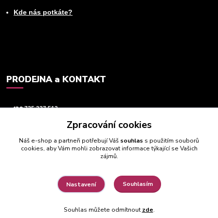
Kde nás potkáte?
PRODEJNA a KONTAKT
+420
725 237 512
Zpracování cookies
info@animeworld.cz
Náš e-shop a partneři potřebují Váš
souhlas
s použitím souborů
cookies, aby Vám mohli zobrazovat informace týkající se Vašich
zájmů.
Souhlasím
Nastavení
© 2019 - 2026 Animeworld.cz
Souhlas můžete odmítnout
zde
.
Vytvořeno na
Eshop-rychle.cz