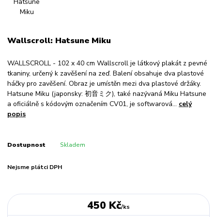
Wallscroll: Hatsune Miku
WALLSCROLL - 102 x 40 cm Wallscroll je látkový plakát z pevné
tkaniny, určený k zavěšení na zeď. Balení obsahuje dva plastové
háčky pro zavěšení. Obraz je umístěn mezi dva plastové držáky.
Hatsune Miku (japonsky: 初音ミク), také nazývaná Miku Hatsune
a oficiálně s kódovým označením CV01, je softwarová...
celý
popis
Dostupnost
Skladem
Nejsme plátci DPH
450 Kč
/
ks