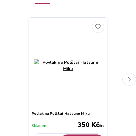
Povlak na Polštář Hatsune Miku
Wallscroll: H
350 Kč
Skladem
/
ks
Skladem