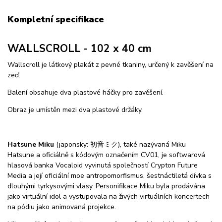
Kompletní specifikace
WALLSCROLL - 102 x 40 cm
Wallscroll je látkový plakát z pevné tkaniny, určený k zavěšení na
zeď.
Balení obsahuje dva plastové háčky pro zavěšení.
Obraz je umístěn mezi dva plastové držáky.
Hatsune Miku
(japonsky: 初音ミク), také nazývaná Miku
Hatsune a oficiálně s kódovým označením CV01, je softwarová
hlasová banka Vocaloid vyvinutá společností Crypton Future
Media a její oficiální moe antropomorfismus, šestnáctiletá dívka s
dlouhými tyrkysovými vlasy. Personifikace Miku byla prodávána
jako virtuální idol a vystupovala na živých virtuálních koncertech
na pódiu jako animovaná projekce.