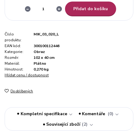
Přidat do košíku
Číslo
MIK_03_020_L
produktu:
EAN kód:
300100112446
Kategorie:
Obraz
Rozměr:
102 x 40 cm
Materiál:
Plátno
Hmotnost:
0,270 kg
Hlídat cenu / dostupnost
Do oblíbených
Kompletní specifikace
Komentáře
0
Související zboží
2