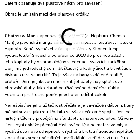
Balení obsahuje dva plastové háčky pro zavěšení.
Obraz je umístěn mezi dva plastové držáky.
Chainsaw Man
(japonsky: チェンソーマン, Hepburn: Chensō
Man) je japonská manga série, kterou napsal a ilustroval Tatsuki
Fujimoto. Seriál vycházel v časopise Weekly Shōnen Jump
vydavatelství Shueisha od prosince 2018 do prosince 2020 a
jeho kapitoly byly shromážděny v jedenácti svazcích tankōbon.
Denji má jednoduchý sen - žít šťastný a klidný život a trávit čas s
dívkou, která se mu líbí. To je však na hony vzdálené realitě,
protože Denji je jakuzou nucen zabíjet ďábly, aby splatil své
obrovské dluhy. Jako zbraň používá svého domácího ďábla
Pochitu a pro trochu peněz je ochoten udělat cokoli.
Naneštěstí se jeho užitečnost přežila a je zavražděn ďáblem, který
má smlouvu s jakuzou. Pochita se však nečekaně spojí s Denjiho
mrtvým tělem a propůjčí mu sílu ďábla s motorovou pilou. Oživený
Denji nyní dokáže přeměnit části svého těla na motorové pily a
využívá své nové schopnosti k rychlé a brutální likvidaci nepřátel.
Upoutá pozornost oficiálních lovců ďáblů, kteří dorazí na místo