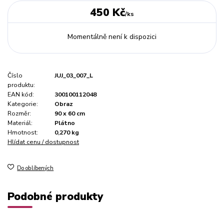
450 Kč
/
ks
Momentálně není k dispozici
Číslo
JUJ_03_007_L
produktu:
EAN kód:
300100112048
Kategorie:
Obraz
Rozměr:
90 x 60 cm
Materiál:
Plátno
Hmotnost:
0,270 kg
Hlídat cenu / dostupnost
Do oblíbených
Podobné produkty