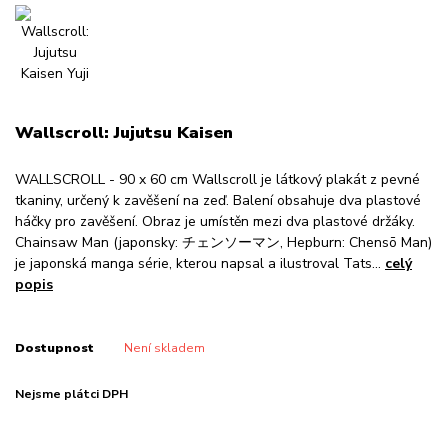
Wallscroll: Jujutsu Kaisen
WALLSCROLL - 90 x 60 cm Wallscroll je látkový plakát z pevné
tkaniny, určený k zavěšení na zeď. Balení obsahuje dva plastové
háčky pro zavěšení. Obraz je umístěn mezi dva plastové držáky.
Chainsaw Man (japonsky: チェンソーマン, Hepburn: Chensō Man)
je japonská manga série, kterou napsal a ilustroval Tats...
celý
popis
Dostupnost
Není skladem
Nejsme plátci DPH