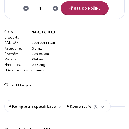
Přidat do košíku
Číslo
NAR_03_011_L
produktu:
EAN kód:
300100111581
Kategorie:
Obraz
Rozměr:
90 x 60 cm
Materiál:
Plátno
Hmotnost:
0,270 kg
Hlídat cenu / dostupnost
Do oblíbených
Kompletní specifikace
Komentáře
0