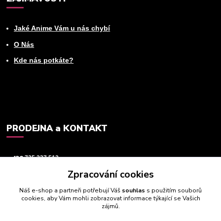
Jaké Anime Vám u nás chybí
O Nás
Kde nás potkáte?
PRODEJNA a KONTAKT
+420
725 237 512
Zpracování cookies
info@animeworld.cz
Náš e-shop a partneři potřebují Váš
souhlas
s použitím souborů
cookies, aby Vám mohli zobrazovat informace týkající se Vašich
zájmů.