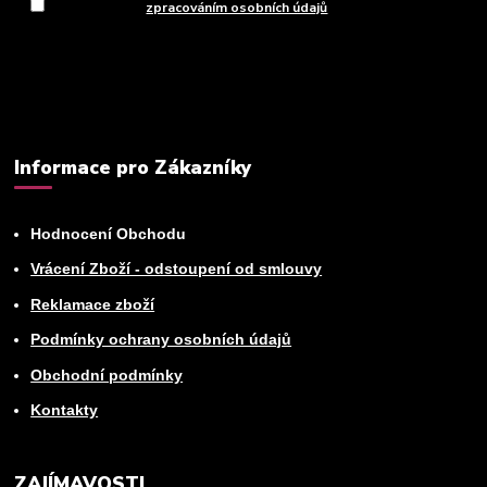
Souhlasím se
zpracováním osobních údajů
za účelem rozesílky
newsletteru.
Můžete se kdykoli odhlásit. Zasíláme jednou za 14 dní.
Informace pro Zákazníky
Hodnocení Obchodu
Vrácení Zboží - odstoupení od smlouvy
Reklamace zboží
Podmínky ochrany osobních údajů
Obchodní podmínky
Kontakty
ZAJÍMAVOSTI