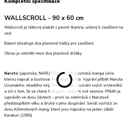
Kompletní specifikace
WALLSCROLL - 90 x 60 cm
Wallscroll je látkový plakát z pevné tkaniny, určený k zavěšení na
zeď.
Balení obsahuje dva plastové háčky pro zavěšení.
Obraz je umístěn mezi dva plastové držáky.
Naruto
(japonsky: NARUTOナルト) je japonská manga série,
kterou napsal a ilustroval Masaši Kišimoto. Vypráví příběh Naruta
Uzumakiho, mladého ninji, který usiluje o uznání svých vrstevníků
a sní o tom, že se stane hokagem, vůdcem své vesnice. Příběh je
vyprávěn ve dvou částech - první se odehrává v Narutově
předdospělém věku a druhá v jeho dospívání. Seriál vychází ze
dvou Kišimotových mang, které jsou napsány na jeden záběr:
Karakuri (1995)