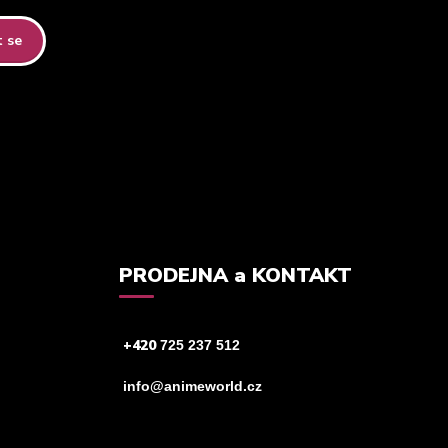
t se
tteru.
PRODEJNA a KONTAKT
+420
725 237 512
info@animeworld.cz