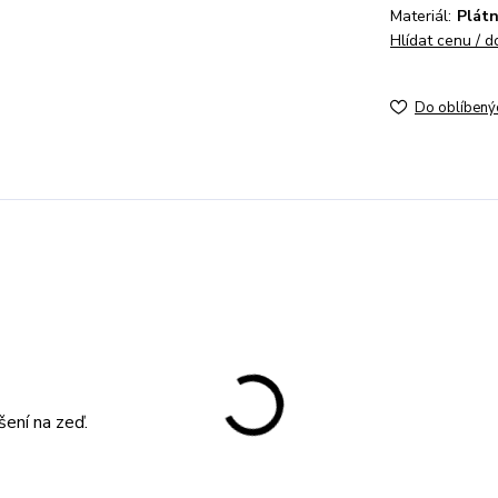
Materiál:
Plát
Hlídat cenu / 
Do oblíbený
šení na zeď.