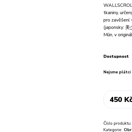
WALLSCROLL -
tkaniny, urče
pro zavěšení.
(japonsky:
Mūn, v originá
Dostupnost
Nejsme plátc
450 K
Číslo produktu:
Kategorie:
Obr