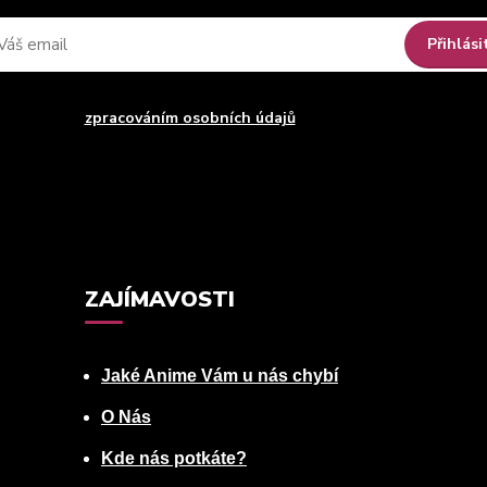
Přihlási
uhlasím se
zpracováním osobních údajů
za účelem rozesílky newsle
Můžete se kdykoli odhlásit. Zasíláme jednou za 14 dní.
ZAJÍMAVOSTI
Jaké Anime Vám u nás chybí
O Nás
Kde nás potkáte?