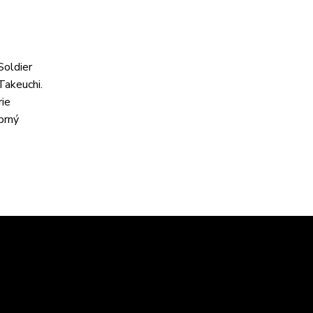
oldier
Takeuchi.
rie
brný