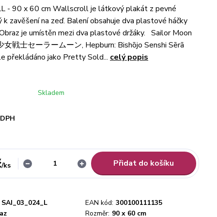
 90 x 60 cm Wallscroll je látkový plakát z pevné
ný k zavěšení na zeď. Balení obsahuje dva plastové háčky
 Obraz je umístěn mezi dva plastové držáky. Sailor Moon
 美少女戦士セーラームーン, Hepburn: Bishōjo Senshi Sērā
le překládáno jako Pretty Sold...
celý popis
Skladem
i DPH
č
Přidat do košíku
/
ks
SAI_03_024_L
EAN kód:
300100111135
az
Rozměr:
90 x 60 cm