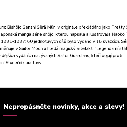
jo Senshi Sērā Mūn, v originále překládáno jako Pretty S
 japonská manga série shōjo, kterou napsala a ilustrovala Naoko 
 1991-1997; 60 jednotlivých dílů bylo vydáno v 18 svazcích. Sé
oměňuje v Sailor Moon a hledá magický artefakt, "Legendární stří
dějších vydáních nazývaných Sailor Guardians, kteří bojují proti
ení Sluneční soustavy.
Nepropásněte novinky, akce a slevy!