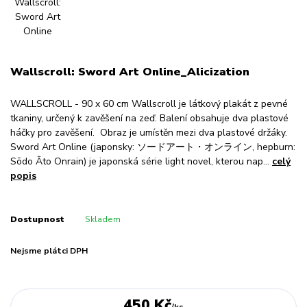
Wallscroll: Sword Art Online_Alicization
WALLSCROLL - 90 x 60 cm Wallscroll je látkový plakát z pevné
tkaniny, určený k zavěšení na zeď. Balení obsahuje dva plastové
háčky pro zavěšení. Obraz je umístěn mezi dva plastové držáky.
Sword Art Online (japonsky: ソードアート・オンライン, hepburn:
Sōdo Āto Onrain) je japonská série light novel, kterou nap...
celý
popis
Dostupnost
Skladem
Nejsme plátci DPH
450 Kč
/
ks