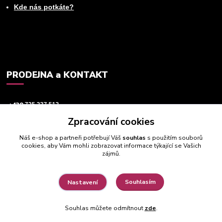
Kde nás potkáte?
PRODEJNA a KONTAKT
+420
725 237 512
Zpracování cookies
info@animeworld.cz
Náš e-shop a partneři potřebují Váš
souhlas
s použitím souborů
cookies, aby Vám mohli zobrazovat informace týkající se Vašich
zájmů.
Souhlasím
Nastavení
© 2019 - 2026 Animeworld.cz
Souhlas můžete odmítnout
zde
.
Vytvořeno na
Eshop-rychle.cz