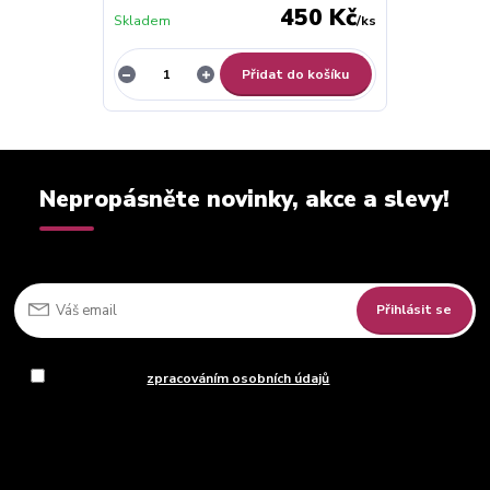
450 Kč
Skladem
/
ks
Přidat do košíku
Nepropásněte novinky, akce a slevy!
Přihlásit se
Souhlasím se
zpracováním osobních údajů
za účelem rozesílky
newsletteru.
Můžete se kdykoli odhlásit. Zasíláme jednou za 14 dní.