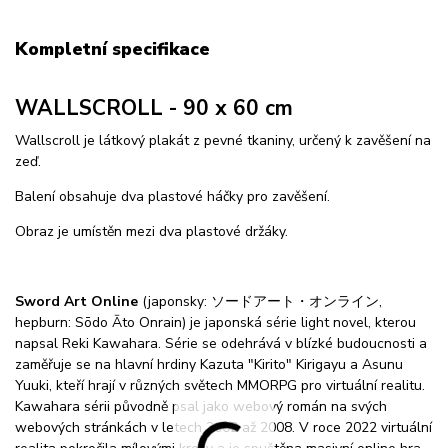
Kompletní specifikace
WALLSCROLL - 90 x 60 cm
Wallscroll je látkový plakát z pevné tkaniny, určený k zavěšení na
zeď.
Balení obsahuje dva plastové háčky pro zavěšení.
Obraz je umístěn mezi dva plastové držáky.
Sword Art Online
(japonsky: ソードアート・オンライン,
hepburn: Sōdo Āto Onrain) je japonská série light novel, kterou
napsal Reki Kawahara. Série se odehrává v blízké budoucnosti a
zaměřuje se na hlavní hrdiny Kazuta "Kirito" Kirigayu a Asunu
Yuuki, kteří hrají v různých světech MMORPG pro virtuální realitu.
Kawahara sérii původně psal jako webový román na svých
webových stránkách v letech 2002 až 2008. V roce 2022 virtuální