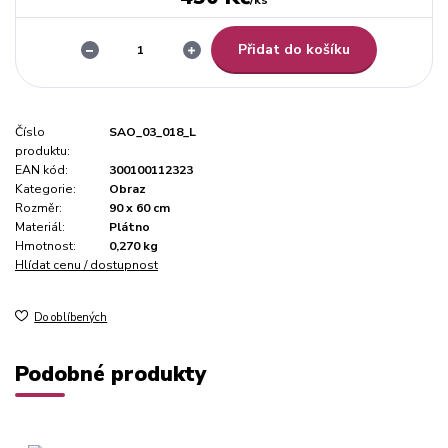
Přidat do košíku
Číslo
SAO_03_018_L
produktu:
EAN kód:
300100112323
Kategorie:
Obraz
Rozměr:
90 x 60 cm
Materiál:
Plátno
Hmotnost:
0,270 kg
Hlídat cenu / dostupnost
Do oblíbených
Podobné produkty