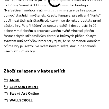
realita pokročila mílovými kroky a je spuštěna masivní online hra
na hrdiny Sword Art Online (SAO). Pomocí technologie
"NerveGear" mohou hráči ovládat své avatary ve hře pouze
pomocí vlastních myšlenek. Kazuto Kirigaya, přezdívaný "Kirito",
patří mezi těch pár šťastlivců, kterým se do rukou dostala první
zásilka hry. Po přihlášení se spolu s dalšími deseti tisíci hráči
ocitne v malebném a propracovaném světě Aincrad, plném
fantastických středověkých zbraní a hrůzných příšer. Krutým
zvratem událostí však hráči brzy zjistí, že se nemohou odhlásit;
tvůrce hry je uvěznil ve svém novém světě, dokud nedokončí
všech sto úrovní hry.
Zboží zařazeno v kategoriích
ANIME
CELÝ SORTIMENT
Sword Art Online
WALLSCROLL