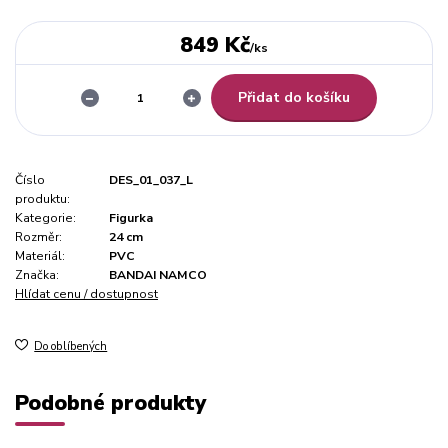
849 Kč
/
ks
Přidat do košíku
Číslo
DES_01_037_L
produktu:
Kategorie:
Figurka
Rozměr:
24 cm
Materiál:
PVC
Značka:
BANDAI NAMCO
Hlídat cenu / dostupnost
Do oblíbených
Podobné produkty