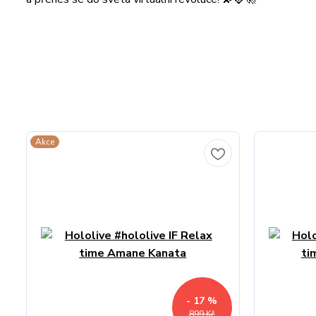
Akce
- 17 %
899 Kč