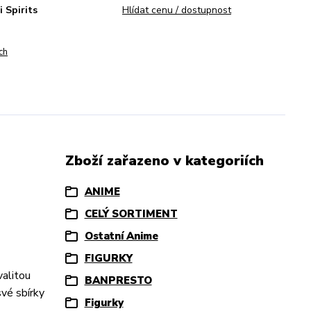
 Spirits
Hlídat cenu / dostupnost
ch
Zboží zařazeno v kategoriích
ANIME
CELÝ SORTIMENT
Ostatní Anime
FIGURKY
valitou
BANPRESTO
své sbírky
Figurky