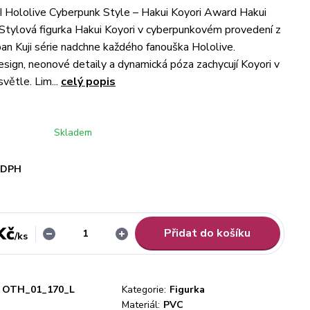
 Hololive Cyberpunk Style – Hakui Koyori Award Hakui
 Stylová figurka Hakui Koyori v cyberpunkovém provedení z
iban Kuji série nadchne každého fanouška Hololive.
design, neonové detaily a dynamická póza zachycují Koyori v
větle. Lim...
celý popis
Skladem
i DPH
Kč
Přidat do košíku
/
ks
OTH_01_170_L
Kategorie:
Figurka
Materiál:
PVC