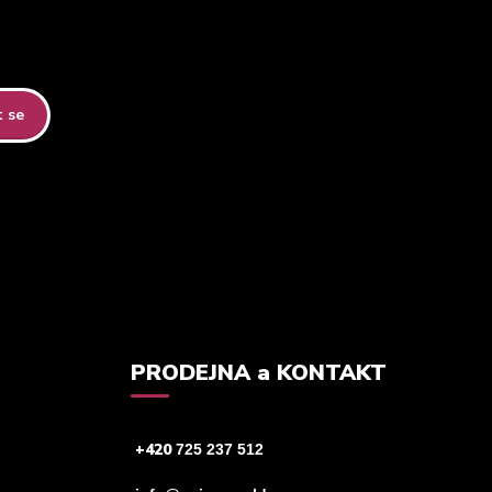
t se
tteru.
PRODEJNA a KONTAKT
+420
725 237 512