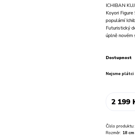
ICHIBAN KUJI
Koyori Figure
populární Ich
Futuristický 
úplně novém s
Dostupnost
Nejsme plátc
2 199 
Číslo produktu:
Rozměr:
18 cm