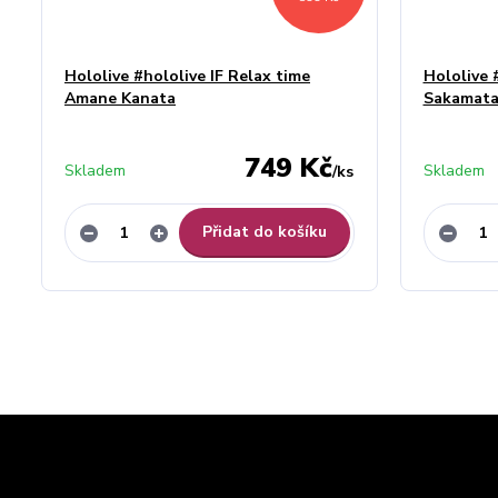
Hololive #hololive IF Relax time
Hololive 
Amane Kanata
Sakamata
749 Kč
Skladem
Skladem
/
ks
Přidat do košíku