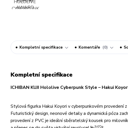
Kompletní specifikace
Komentáře
0
So
Kompletní specifikace
ICHIBAN KUJI Hololive Cyberpunk Style – Hakui Koyor
Stylová figurka Hakui Koyori v cyberpunkovém provedení z p
Futuristický design, neonové detaily a dynamická póza zach
provedení z PVC je ideální sběratelský kousek pro milovníky 
a přenes se do světa virtuální revoluce! 💫🦊🚀