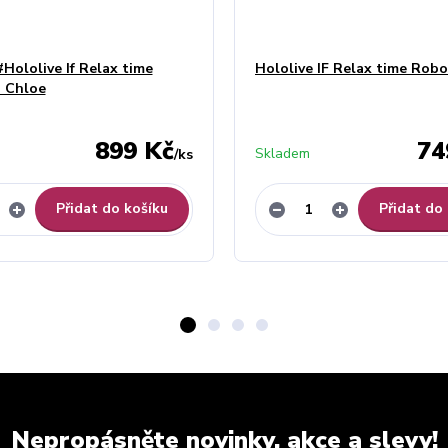
#Hololive If Relax time
Hololive IF Relax time Rob
 Chloe
899 Kč
74
Skladem
/
ks
Přidat do košíku
Přidat do
Nepropásněte novinky, akce a slevy!