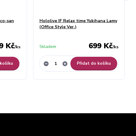
oco-san
Hololive IF Relax time Yukihana Lamy
(Office Style Ver.)
9 Kč
699 Kč
Skladem
/
ks
/
ks
 košíku
Přidat do košíku