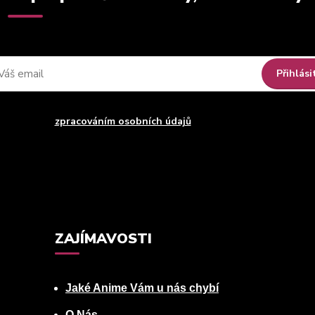
Přihlási
uhlasím se
zpracováním osobních údajů
za účelem rozesílky newsle
Můžete se kdykoli odhlásit. Zasíláme jednou za 14 dní.
ZAJÍMAVOSTI
Jaké Anime Vám u nás chybí
O Nás