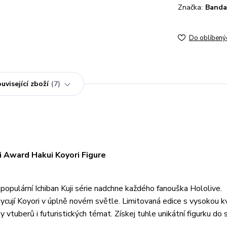
Značka:
Bandai
Do oblíbený
uvisející zboží
7
i Award Hakui Koyori Figure
opulární Ichiban Kuji série nadchne každého fanouška Hololive.
ycují Koyori v úplně novém světle. Limitovaná edice s vysokou k
vtuberů i futuristických témat. Získej tuhle unikátní figurku do 