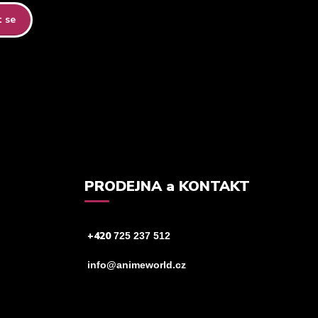
t se
tteru.
PRODEJNA a KONTAKT
+420
725 237 512
info@animeworld.cz