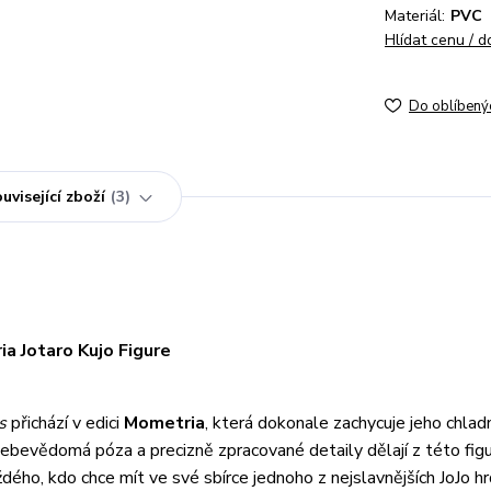
Materiál:
PVC
Hlídat cenu / 
Do oblíbený
uvisející zboží
3
a Jotaro Kujo Figure
s
přichází v edici
Mometria
, která dokonale zachycuje jeho chlad
 sebevědomá póza a precizně zpracované detaily dělají z této fig
dého, kdo chce mít ve své sbírce jednoho z nejslavnějších JoJo hr