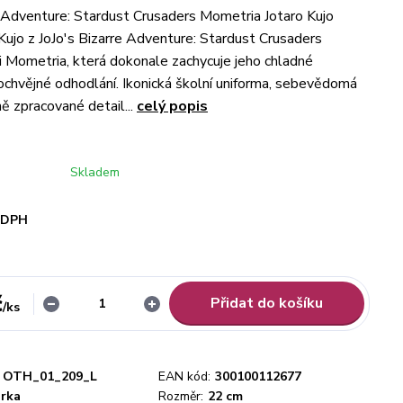
e Adventure: Stardust Crusaders Mometria Jotaro Kujo
 Kujo z JoJo's Bizarre Adventure: Stardust Crusaders
ici Mometria, která dokonale zachycuje jeho chladné
ochvějné odhodlání. Ikonická školní uniforma, sebevědomá
ě zpracované detail...
celý popis
Skladem
i DPH
č
Přidat do košíku
/
ks
OTH_01_209_L
EAN kód:
300100112677
urka
Rozměr:
22 cm