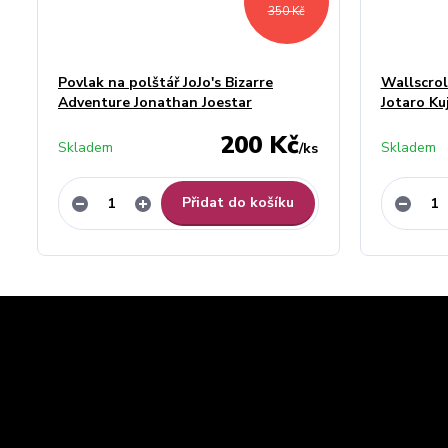
350 Kč
Povlak na polštář JoJo's Bizarre
Wallscrol
Adventure Jonathan Joestar
Jotaro Ku
200 Kč
Skladem
Skladem
/
ks
Přidat do košíku