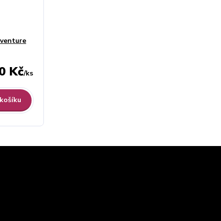
dventure
0 Kč
/
ks
 košíku