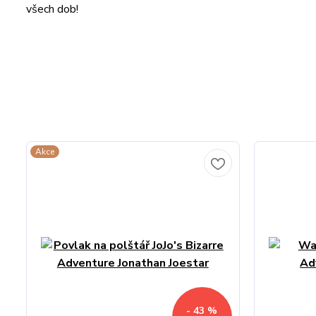
všech dob!
Akce
- 43 %