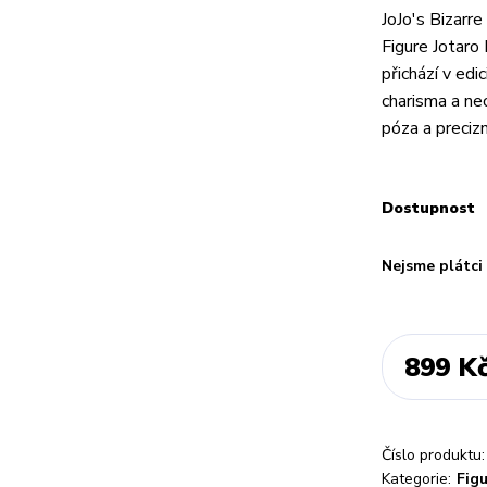
JoJo's Bizarr
Figure Jotaro
přichází v ed
charisma a ne
póza a precizn
Dostupnost
Nejsme plátc
899 K
Číslo produktu:
Kategorie:
Fig