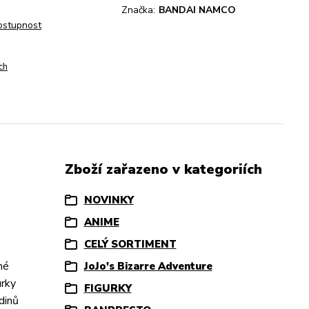
Značka:
BANDAI NAMCO
dostupnost
ch
Zboží zařazeno v kategoriích
NOVINKY
ANIME
CELÝ SORTIMENT
né
JoJo's Bizarre Adventure
urky
FIGURKY
dinů