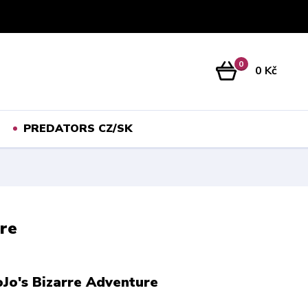
Přihlášení
0
0 Kč
PREDATORS CZ/SK
ure
oJo's Bizarre Adventure