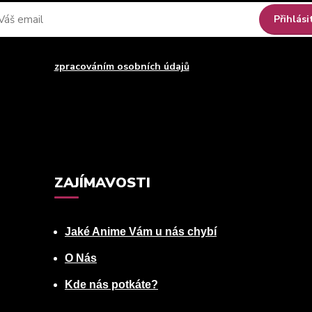
Přihlási
uhlasím se
zpracováním osobních údajů
za účelem rozesílky newsle
Můžete se kdykoli odhlásit. Zasíláme jednou za 14 dní.
ZAJÍMAVOSTI
Jaké Anime Vám u nás chybí
O Nás
Kde nás potkáte?