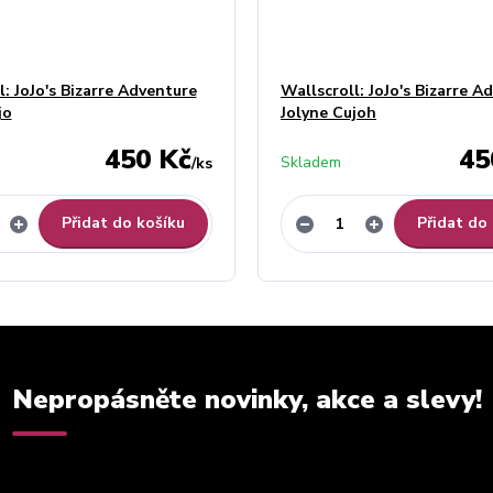
l: JoJo's Bizarre Adventure
Wallscroll: JoJo's Bizarre A
jo
Jolyne Cujoh
450 Kč
45
Skladem
/
ks
Přidat do košíku
Přidat do
Nepropásněte novinky, akce a slevy!