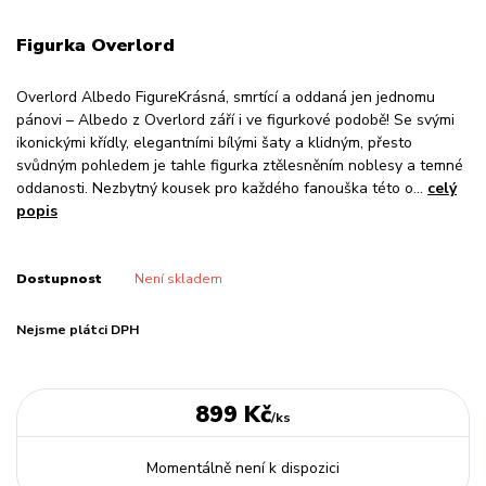
Figurka Overlord
Overlord Albedo FigureKrásná, smrtící a oddaná jen jednomu
pánovi – Albedo z Overlord září i ve figurkové podobě! Se svými
ikonickými křídly, elegantními bílými šaty a klidným, přesto
svůdným pohledem je tahle figurka ztělesněním noblesy a temné
oddanosti. Nezbytný kousek pro každého fanouška této o...
celý
popis
Dostupnost
Není skladem
Nejsme plátci DPH
899 Kč
/
ks
Momentálně není k dispozici