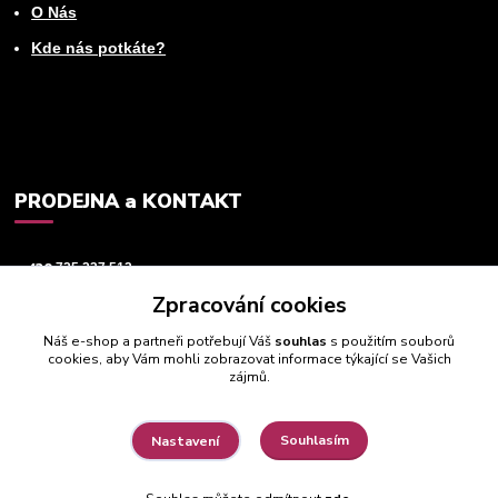
O Nás
Kde nás potkáte?
PRODEJNA a KONTAKT
+420
725 237 512
Zpracování cookies
info@animeworld.cz
Náš e-shop a partneři potřebují Váš
souhlas
s použitím souborů
cookies, aby Vám mohli zobrazovat informace týkající se Vašich
zájmů.
Souhlasím
Nastavení
© 2019 - 2026 Animeworld.cz