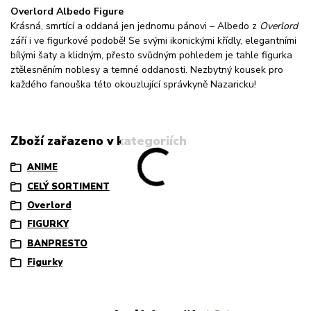
Overlord Albedo Figure
Krásná, smrtící a oddaná jen jednomu pánovi – Albedo z
Overlord
září i ve figurkové podobě! Se svými ikonickými křídly, elegantními
bílými šaty a klidným, přesto svůdným pohledem je tahle figurka
ztělesněním noblesy a temné oddanosti. Nezbytný kousek pro
každého fanouška této okouzlující správkyně Nazaricku!
Zboží zařazeno v kategoriích
ANIME
CELÝ SORTIMENT
Overlord
FIGURKY
BANPRESTO
Figurky