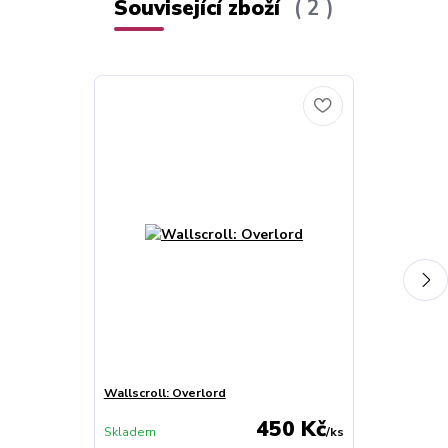
Související zboží
2
Wallscroll: Overlord
Wallscroll: O
450 Kč
Skladem
/
ks
Skladem