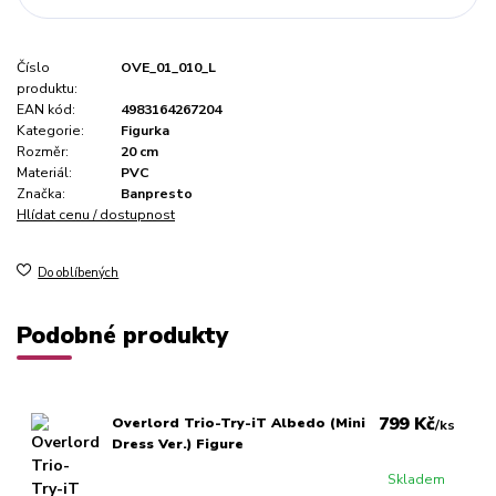
Číslo
OVE_01_010_L
produktu:
EAN kód:
4983164267204
Kategorie:
Figurka
Rozměr:
20 cm
Materiál:
PVC
Značka:
Banpresto
Hlídat cenu / dostupnost
Do oblíbených
Podobné produkty
799 Kč
Overlord Trio-Try-iT Albedo (Mini
/
ks
Dress Ver.) Figure
Skladem