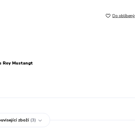
Do oblíbený
s Roy Mustangt
uvisející zboží
3