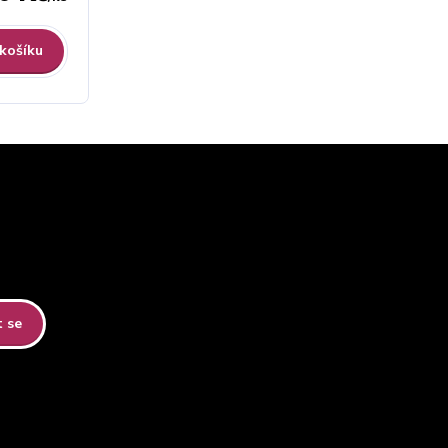
 košíku
t se
tteru.