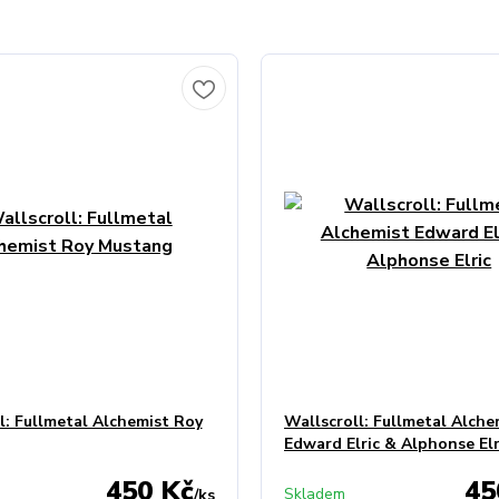
l: Fullmetal Alchemist Roy
Wallscroll: Fullmetal Alche
Edward Elric & Alphonse Elr
450 Kč
45
Skladem
/
ks