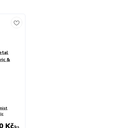
mist
ic
0 Kč
/
ks