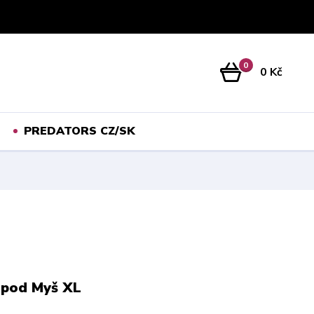
Přihlášení
0
0 Kč
PREDATORS CZ/SK
 pod Myš XL