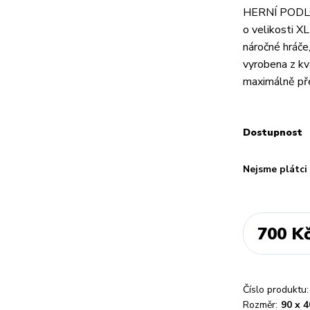
HERNÍ PODLOŽ
o velikosti X
náročné hráče
vyrobena z kv
maximálně pře
Dostupnost
Nejsme plátc
700 K
Číslo produktu:
Rozměr:
90 x 