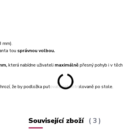
3 mm).
ianta tou
správnou volbou.
 mm
,
která nabídne uživateli
maximálně
přesný pohyb i v těch
hrozí, že by podložka putovala nekontrolovaně po stole.
Související zboží
3