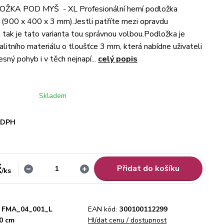
KA POD MYŠ - XL Profesionální herní podložka
L (900 x 400 x 3 mm).Jestli patříte mezi opravdu
, tak je tato varianta tou správnou volbou.Podložka je
alitního materiálu o tloušťce 3 mm, která nabídne uživateli
sný pohyb i v těch nejnapí...
celý popis
Skladem
i DPH
č
Přidat do košíku
/
ks
FMA_04_001_L
EAN kód:
300100112299
40 cm
Hlídat cenu / dostupnost