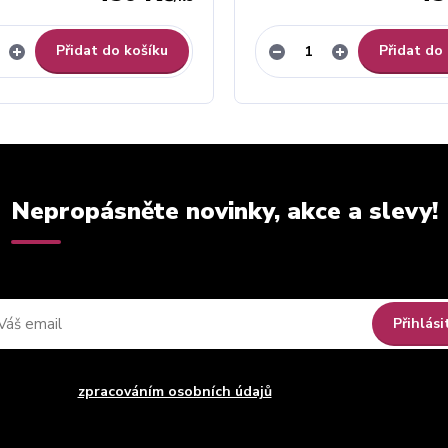
Přidat do košíku
Přidat do
Nepropásněte novinky, akce a slevy!
Přihlási
uhlasím se
zpracováním osobních údajů
za účelem rozesílky newsle
Můžete se kdykoli odhlásit. Zasíláme jednou za 14 dní.