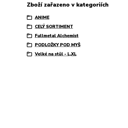
Zboží zařazeno v kategoriích
ANIME
CELÝ SORTIMENT
Fullmetal Alchemist
PODLOŽKY POD MYŠ
Velké na stůl - L,XL